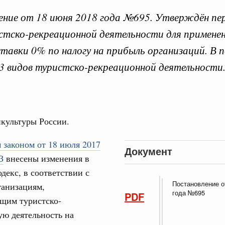
ние от 18 июня 2018 года №695. Утверждён пе
стско-рекреационной деятельности для примене
ставки 0% по налогу на прибыль организаций. В п
 справками к ним
Поиск по всем докумен
3 видов туристско-рекреационной деятельности
"Поиск по всем документам"
Кален
августа, четверг
культуры России.
овации
ПН
о итогам стратегической сессии о
 законом от 18 июля 2017
вления научно-технологическим развитием
Документ
З
внесены изменения в
 августа, среда
декс, в соответствии с
3
Постановление о
ганизациям,
руда и поддержки занятости
года №695
PDF
о итогам стратегической сессии,
щим туристско-
10
дительности труда
ю деятельность на