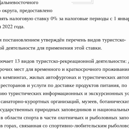
17
Дальневосточного
ческое благополучие»
финансирования Омской области в рамках
 округа, предоставлено
24
оздух»
ять налоговую ставку 0% за налоговые периоды с 1 январ
067-р
 2022 года.
31
густа, понедельник
 постановлением утверждён перечень видов туристско-
Календарь 
й деятельности для применения этой ставки.
ли. Защита прав потребителей
об избранн
перейдите в
таб по развитию цифровых платформ
ючает 13 видов туристско-рекреационной деятельности: 
С помощь
66-р
рочих мест для временного и краткосрочного проживания
осуществ
 кемпингах, жилых автофургонах и туристических авто
Для поиск
 июля, пятница
сервисо
 ресторанов и услуги по доставке продуктов питания, по
 категорий граждан
нию туристических информационных и экскурсионных ус
 более 7,4 млрд рублей на предоставление
Выбра
 санаторно-курортных организаций, музеев, ботанических
лате ЖКУ отдельным категориям граждан
пери
осударственных природных заповедников и национальных
32-р
Архи
 в области спорта в части охотничьих и рыболовных зап
в горах, связанная со спортивно-любительским рыболов
 Межбюджетные отношения