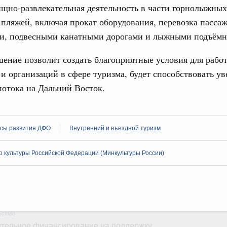
олженности по бюджетным кредитам ещё двум
ищно-развлекательная деятельность в части горнолыжных
Подпи
 пляжей, включая прокат оборудования, перевозка пасса
16-р
и, подвесными канатными дорогами и лыжными подъёмн
Ежеднев
Email
ация их последствий
ение позволит создать благоприятные условия для рабо
тельное финансирование Дагестану и Чечне
и организаций в сфере туризма, будет способствовать у
однения
потока на Дальний Восток.
9-р и распоряжение от 30 июля 2026 года №2033-р
0 июля, четверг
Email
сы развития ДФО
Внутренний и въездной туризм
лива
енный запрет на вывоз отдельных видов
 культуры Российской Федерации (Минкультуры России)
мер для повышения доступности
52, №953, №954
ьство
ительное финансирование на поддержку