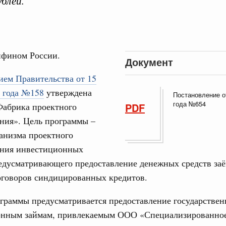
ублей.
17
ческое благополучие»
финансирования Омской области в рамках
24
оздух»
067-р
31
фином России.
Документ
густа, понедельник
ием Правительства от 15
Календарь 
ли. Защита прав потребителей
об избранн
8 года №158
утверждена
перейдите в
Постановление о
таб по развитию цифровых платформ
года №654
Фабрика проектного
PDF
С помощь
66-р
ния». Цель программы –
осуществ
анизма проектного
Для поиск
 июля, пятница
сервисо
ния инвестиционных
 категорий граждан
редусматривающего предоставление денежных средств за
 более 7,4 млрд рублей на предоставление
Выбра
оговоров синдицированных кредитов.
лате ЖКУ отдельным категориям граждан
пери
32-р
Архи
граммы предусматривается предоставление государствен
онным займам, привлекаемым ООО «Специализированно
 Межбюджетные отношения