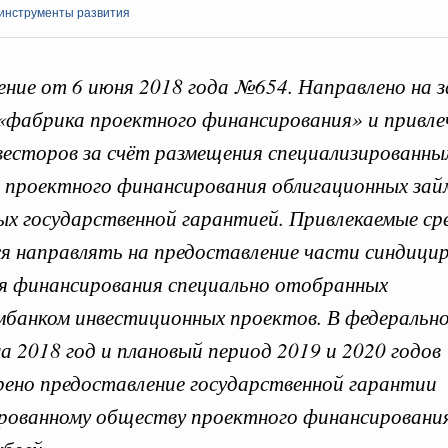
 инструменты развития
ние от 6 июня 2018 года №654. Направлено на з
«фабрика проектного финансирования» и привле
 справками к ним
Поиск по всем докумен
весторов за счёт размещения специализированны
проектного финансирования облигационных зай
"Поиск по всем документам"
Кален
ых государственной гарантией. Привлекаемые ср
августа, четверг
я направлять на предоставление части синдици
овации
ПН
о итогам стратегической сессии о
я финансирования специально отобранных
вления научно-технологическим развитием
банком инвестиционных проектов. В федеральн
 августа, среда
 2018 год и плановый период 2019 и 2020 годов
3
руда и поддержки занятости
ено предоставление государственной гарантии
о итогам стратегической сессии,
10
рованному обществу проектного финансирования
дительности труда