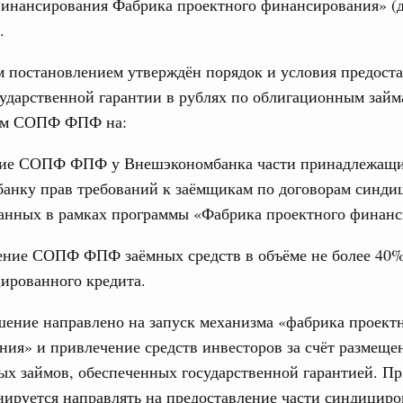
финансирования Фабрика проектного финансирования» (д
олженности по бюджетным кредитам ещё двум
Подпи
.
16-р
Ежеднев
 постановлением утверждён порядок и условия предоста
сударственной гарантии в рублях по облигационным займ
Email
ация их последствий
ым СОПФ ФПФ на:
тельное финансирование Дагестану и Чечне
однения
ние СОПФ ФПФ у Внешэкономбанка части принадлежащ
9-р и распоряжение от 30 июля 2026 года №2033-р
анку прав требований к заёмщикам по договорам синди
данных в рамках программы «Фабрика проектного финанс
0 июля, четверг
Email
лива
ление СОПФ ФПФ заёмных средств в объёме не более 40
енный запрет на вывоз отдельных видов
ированного кредита.
мер для повышения доступности
ение направлено на запуск механизма «фабрика проект
52, №953, №954
ия» и привлечение средств инвесторов за счёт размеще
ых займов, обеспеченных государственной гарантией. П
ьство
нируется направлять на предоставление части синдицир
ительное финансирование на поддержку