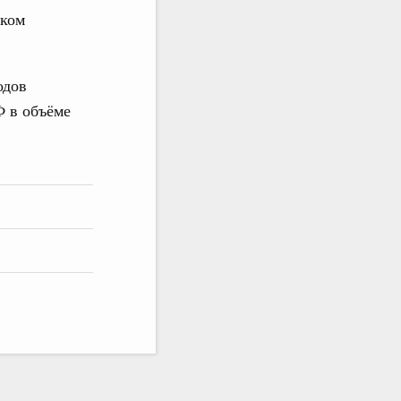
нком
одов
 в объёме