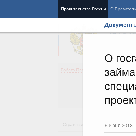
Правительство России
О Правитель
Документ
Председател
Вице-премь
О гос
займа
Де
Работа Правительства
Здо
Обр
специ
Кул
Об
проек
Гос
Стратегии
Государственные пр
9 июня 2018