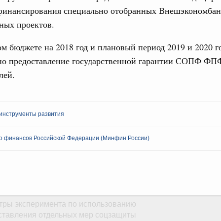
 финансирования специально отобранных Внешэкономба
ных проектов.
31-р
м бюджете на 2018 год и плановый период 2019 и 2020 г
но предоставление государственной гарантии СОПФ ФПФ
риоритетные проекты в сфере гражданской
лей.
9-р, распоряжение от 30 июля 2026 года №2027-р
о
 инструменты развития
рование Курской области на поддержку
ного хозяйства
о финансов Российской Федерации (Минфин России)
21-р
юля, понедельник
е услуги
тры эксперимента по использованию
ставления отдельных мер соцзащиты