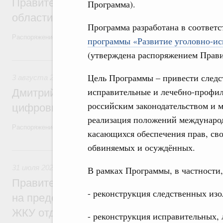
Правительство увеличило объём финанс
Программа).
области в рамках федерального проекта
Программа разработана в соответ
Распоряжение от 3 августа 2026 года №2067-р
программы «Развитие уголовно-ис
(утверждена распоряжением Правит
3 августа, понедельник
Цель Программы – привести следс
3 августа 2026
,
Регулирование в сфере торговли. Защита
исправительные и лечебно-профил
Дмитрий Григоренко возглавил штаб по 
российским законодательством и 
цифровых платформ
реализация положений международ
Распоряжение от 25 июля 2026 года №1966-р
касающихся обеспечения прав, сво
обвиняемых и осуждённых.
31 июля, пятница
31 июля 2026
,
Социальная поддержка отдельных категорий
В рамках Программы, в частности,
Правительство направит регионам более
- реконструкция следственных изо
на предоставление мер социальной подд
ЖКУ отдельным категориям граждан
- реконструкция исправительных,