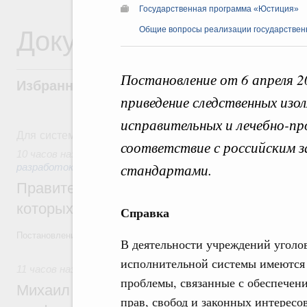
Государственная программа «Юстиция»
Документы
Общие вопросы реализации государствен
Постановление от 6 апреля 2
Избранные документы со справками к ни
приведение следственных изо
исправительных и лечебно-п
Для системного поиска перейдите в раздел "Поиск по 
соответствие с российским 
10 часов назад
,
Государственная политика в сфере научны
стандартами.
разработок
Правительство расширило перечень пре
которых освобождаются от НДФЛ
Справка
Постановление от 5 августа 2026 года №978
В деятельности учреждений уголо
исполнительной системы имеются
11 часов назад
,
Отрасль информационных технологий
проблемы, связанные с обеспечен
Михаил Мишустин дал поручения по итог
прав, свобод и законных интересо