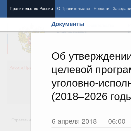
Правительство России
О Правительстве
Новости
Заседан
Документы
Председатель Правительства
М
Вице-премьеры
М
Об утверждени
целевой програ
Демография
Занято
Работа Правительства
Здоровье
Технол
Образование
Эконом
уголовно-испол
Культура
Финан
Общество
Социал
(2018–2026 год
Государство
6 апреля 2018
06:00
Стратегии
Государственные программы
Национальн