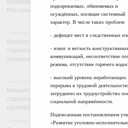
конференции «Цифровая индустрия пр
подозреваемых, обвиняемых и
России»
осуждённых, носящие системный
характер. В числе таких проблем:
6 августа, четверг
6 августа 2026
,
Технологическое развитие. Инновации
- дефицит мест в следственных из
Михаил Мишустин дал поручения по ито
- износ и ветхость конструктивн
стратегической сессии о совершенствов
коммуникаций, несоответствие п
управления научно-технологическим раз
режима, отсутствие горячего водо
5 августа, среда
- высокий уровень неработающих 
5 августа 2026
,
Вопросы производительности труда и по
перерыва в трудовой деятельност
Михаил Мишустин дал поручения по ито
затруднено их трудоустройство по
стратегической сессии, посвящённой п
социальной напряжённости.
производительности труда
Подписанным постановлением утв
5 августа 2026
,
Национальный проект «Экологическое бла
«Развитие уголовно-исполнительно