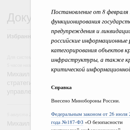
Постановление от 8 февраля 
Документы
функционирования государст
предупреждения и ликвидаци
Избранные документы со справками к ни
российские информационные 
категорирования объектов к
Для системного поиска перейдите в раздел "Поиск по 
инфраструктуры, а также к
5 часов назад
,
Технологическое развитие. Инновации
критической информационно
Михаил Мишустин дал поручения по ито
стратегической сессии о совершенствов
Справка
управления научно-технологическим раз
Внесено Минобороны России.
Вчера
Федеральным законом от 26 июля 
5 августа 2026
,
Вопросы производительности труда и по
года №187-ФЗ
«О безопасности
Михаил Мишустин дал поручения по ито