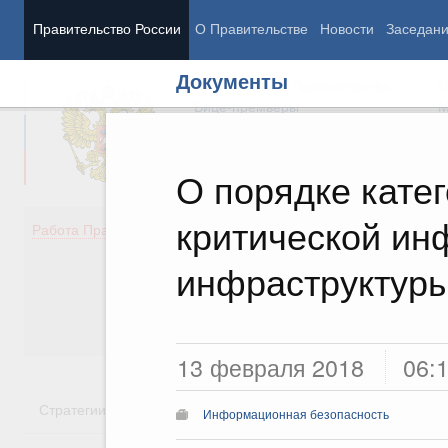
Правительство России
О Правительстве
Новости
Заседан
Документы
Председатель Правительства
М
Вице-премьеры
М
О порядке кате
критической и
Демография
Занято
Работа Правительства
Здоровье
Технол
Образование
Эконом
инфраструктур
Культура
Финан
Общество
Социал
Государство
13 февраля 2018
06:
Стратегии
Государственные программы
Национальн
Информационная безопасность