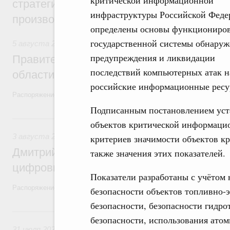
критической информационной
стратегической сессии, посвящённой п
инфраструктуры Российской Феде
производительности труда
определены основы функциониро
государственной системы обнаруж
5 августа 2026
,
Национальный проект «Экологическое бла
предупреждения и ликвидации
Правительство увеличило объём финанс
последствий компьютерных атак н
области в рамках федерального проекта
российские информационные ресу
Распоряжение от 3 августа 2026 года №2067-р
Подписанным постановлением уст
3 августа, понедельник
объектов критической информацио
3 августа 2026
,
Регулирование в сфере торговли. Защита
критериев значимости объектов к
Дмитрий Григоренко возглавил штаб по 
также значения этих показателей.
цифровых платформ
Показатели разработаны с учётом 
Распоряжение от 25 июля 2026 года №1966-р
безопасности объектов топливно-э
безопасности, безопасности гидр
31 июля, пятница
безопасности, использования атом
31 июля 2026
,
Социальная поддержка отдельных категорий