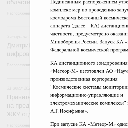
Подписанным распоряжением утв
области в рамках федерального проекта
комплекс мер по проведению запус
Распоряжение от 3 августа 2026 года №2067-р
космодрома Восточный космическ
аппарата (далее – КА) дистанцио
3 августа, понедельник
частности, предусмотрено оказани
3 августа 2026
,
Регулирование в сфере торговли. Защита
Минобороны России. Запуск КА «
Дмитрий Григоренко возглавил штаб по 
Федеральной космической програм
цифровых платформ
КА дистанционного зондирования
Распоряжение от 25 июля 2026 года №1966-р
«Метеор-М» изготовлен АО «Науч
производственная корпорация
31 июля, пятница
“Космические системы мониторин
31 июля 2026
,
Социальная поддержка отдельных категорий
информационно-управляющие и
Правительство направит регионам более
электромеханические комплексы”
на предоставление мер социальной подд
А.Г.Иосифьяна».
ЖКУ отдельным категориям граждан
При запуске КА «Метеор-М» однов
Распоряжение от 30 июля 2026 года №2032-р