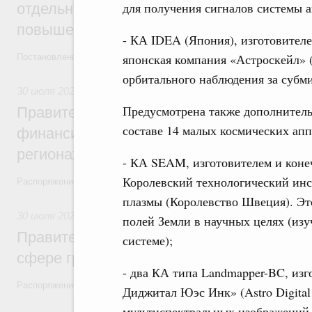
для получения сигналов системы а
отдельных видов топлива и утвердило ря
повышения доступности нефтепродуктов
- КА IDEA (Япония), изготовителе
японская компания «Астроскейл» (A
Постановления от 30 июля 2026 года №952, №953, №954
орбитального наблюдения за суб
30 июля 2026
,
Малое и среднее предпринимательство
Предусмотрена также дополнительн
Правительство выделило дополнительно
составе 14 малых космических апп
финансирование на поддержку бизнеса 
регионах
- КА SEAM, изготовителем и коне
Королевский технологический инс
Распоряжение от 30 июля 2026 года №2031-р
плазмы (Королевство Швеция). Эт
30 июля 2026
,
Авиастроение
полей Земли в научных целях (изу
Правительство профинансирует приорит
системе);
сфере гражданской авиации
- два КА типа Landmapper-BC, из
Распоряжение от 27 июля 2026 года №1979-р, распоряжение от 30 и
Диджитал Юэс Инк» (Astro Digital
мультиспектральных изображений 