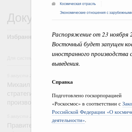
Космическая отрасль
Документы
Экономические отношения с зарубежными 
Распоряжение от 23 ноября 
Избранные документы со справками к ни
Восточный будет запущен ко
иностранного производства с
Для системного поиска перейдите в раздел "Поиск по 
выведения.
5 августа, среда
5 августа 2026
,
Вопросы производительности труда и по
Справка
Михаил Мишустин дал поручения по ито
стратегической сессии, посвящённой п
Подготовлено госкорпорацией
производительности труда
«Роскосмос» в соответствии с
Зак
Российской Федерации «О космич
5 августа 2026
,
Национальный проект «Экологическое бла
деятельности»
.
Правительство увеличило объём финанс