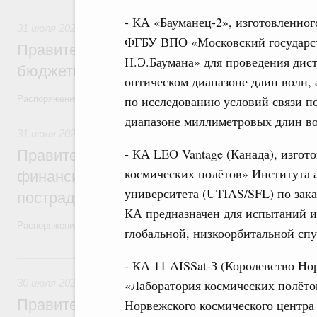
- КА «Бауманец-2», изготовленн
31 июля 2026
,
Бюджеты субъектов Федерации. Межбюдже
ФГБУ ВПО «Московский государст
Правительство спишет часть задолженно
Н.Э.Баумана» для проведения дис
бюджетным кредитам ещё двум региона
оптическом диапазоне длин волн, 
по исследованию условий связи п
Распоряжение от 29 июля 2026 года №2016-р
диапазоне миллиметровых длин во
31 июля 2026
,
Чрезвычайные ситуации и ликвидация их по
- КА LEO Vantage (Канада), изгот
Правительство выделило дополнительно
космических полётов» Института 
финансирование Дагестану и Чечне на 
университета (UTIAS/SFL) по заказ
пострадавшим от наводнения
КА предназначен для испытаний и
Распоряжение от 28 июля 2026 года №1999-р и распоряжение от 30 
глобальной, низкоорбитальной сп
30 июля, четверг
- КА 11 AISSat-З (Королевство Но
30 июля 2026
,
Оборот бензина и дизельного топлива
«Лаборатория космических полётов» 
Правительство ввело новый временный з
Норвежского космического центра 