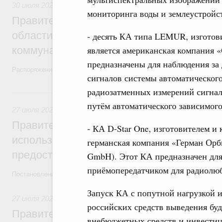
30 июля 2026
,
Жилищно-коммунальное хозяйство
мониторинга воды и землеустройс
Правительство выделило финансировани
области на поддержку предприятий жил
- десять КА типа LEMUR, изготов
коммунального хозяйства
является американская компания «С
предназначены для наблюдения за
Распоряжение от 29 июля 2026 года №2021-р
сигналов системы автоматического
радиозатменных измерений сигна
27 июля, понедельник
путём автоматического зависимог
27 июля 2026
,
Государственные и муниципальные услуги
Правительство утвердило параметры эк
- КА D-Star One, изготовителем и
использованию платёжных карт «Мир» д
германская компания «Герман Орби
предоставления отдельных мер соцзащи
GmbH). Этот КА предназначен для
приёмопередатчиком для радиолюби
Постановление от 18 июля 2026 года №914
Запуск КА с попутной нагрузкой 
27 июля 2026
,
Инструменты развития территорий. ОЭЗ. Т
российских средств выведения бу
Правительство направит финансирование
внебюджетных средств и инвестиц