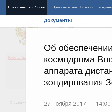
Правительство России
О Правительстве
Новости
Заседан
Документы
Председатель Правительства
М
Вице-премьеры
М
Об обеспечении
космодрома Вос
Демография
Занято
Работа Правительства
Здоровье
Технол
Образование
Эконом
аппарата диста
Культура
Финан
Общество
Социал
зондирования 
Государство
27 ноября 2017
14:00
Стратегии
Государственные программы
Национальн