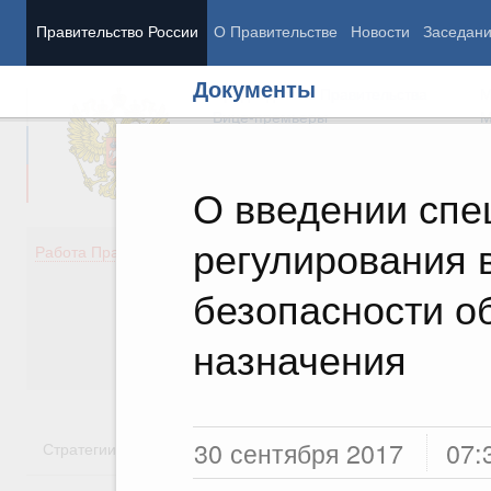
Правительство России
О Правительстве
Новости
Заседан
Документы
Председатель Правительства
М
Вице-премьеры
М
О введении спе
регулирования 
Демография
Занято
Работа Правительства
Здоровье
Технол
Образование
Эконом
безопасности о
Культура
Финан
Общество
Социал
назначения
Государство
30 сентября 2017
07:
Стратегии
Государственные программы
Национальн