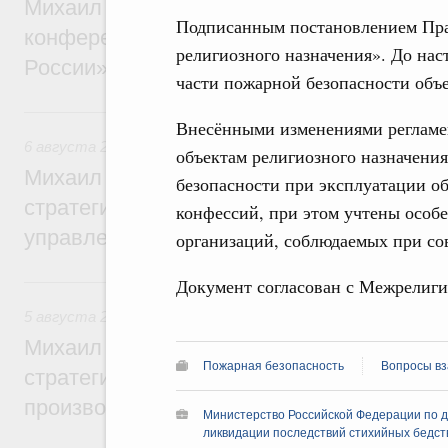
Михаил Мишустин дал поручения по итог
Подписанным постановлением Пра
конференции «Цифровая индустрия пр
религиозного назначения». До нас
России»
части пожарной безопасности объе
6 августа, четверг
Внесёнными изменениями регламе
6 августа 2026
,
Технологическое развитие. Инновации
объектам религиозного назначени
Михаил Мишустин дал поручения по ито
безопасности при эксплуатации о
стратегической сессии о совершенствов
конфессий, при этом учтены особ
управления научно-технологическим раз
организаций, соблюдаемых при с
5 августа, среда
Документ согласован с Межрелиги
5 августа 2026
,
Вопросы производительности труда и по
Михаил Мишустин дал поручения по ито
Пожарная безопасность
Вопросы вз
стратегической сессии, посвящённой п
производительности труда
Министерство Российской Федерации по 
ликвидации последствий стихийных бедст