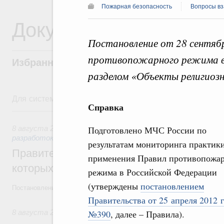
Пожарная безопасность
Вопросы вз
Документы
Постановление от 28 сентяб
противопожарного режима в
Избранные документы со справками к ни
разделом «Объекты религиозн
Для системного поиска перейдите в раздел "Поиск по 
Справка
8 августа, суббота
8 августа 2026
,
Государственная политика в сфере научны
Подготовлено МЧС России по
разработок
результатам мониторинга практик
Правительство расширило перечень пре
применения Правил противопожа
которых освобождаются от НДФЛ
режима в Российской Федерации
(утверждены
постановлением
Постановление от 5 августа 2026 года №978
Правительства от 25 апреля 2012 
8 августа 2026
,
Отрасль информационных технологий
№390
, далее – Правила).