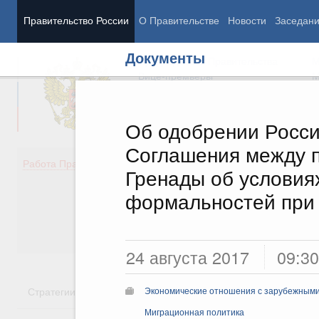
Правительство России
О Правительстве
Новости
Заседан
Документы
Председатель Правительства
М
Вице-премьеры
М
Об одобрении Росси
Соглашения между п
Демография
Занято
Работа Правительства
Гренады об условиях
Здоровье
Технол
Образование
Эконом
формальностей при 
Культура
Финан
Общество
Социал
Государство
24 августа 2017
09:30
Стратегии
Государственные программы
Национальн
Экономические отношения с зарубежными 
Миграционная политика