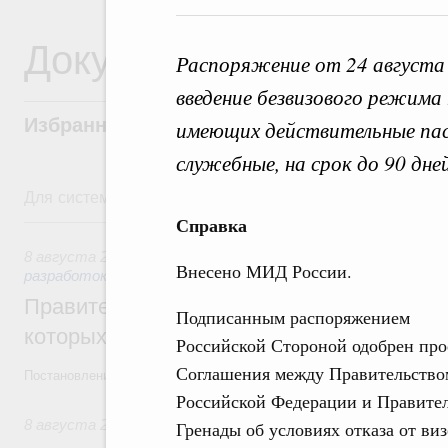
Документы
Распоряжение от 24 августа
введение безвизового режима
Избранные документы со справками к ни
имеющих действительные пас
служебные, на срок до 90 дней
Для системного поиска перейдите в раздел "Поиск по 
8 августа, суббота
Справка
8 августа 2026
,
Государственная политика в сфере научны
Внесено МИД России.
разработок
Правительство расширило перечень пре
Подписанным распоряжением
которых освобождаются от НДФЛ
Российской Стороной одобрен про
Соглашения между Правительство
Постановление от 5 августа 2026 года №978
Российской Федерации и Правите
8 августа 2026
,
Отрасль информационных технологий
Гренады об условиях отказа от ви