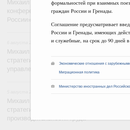
Михаил Мишустин дал поручения по итог
формальностей при взаимных пое
конференции «Цифровая индустрия пр
граждан России и Гренады.
России»
Соглашение предусматривает введ
России и Гренады, имеющих дейст
6 августа, четверг
и служебные, на срок до 90 дней в
6 августа 2026
,
Технологическое развитие. Инновации
Михаил Мишустин дал поручения по ито
стратегической сессии о совершенствов
Экономические отношения с зарубежными 
управления научно-технологическим раз
Миграционная политика
5 августа, среда
Министерство иностранных дел Российск
5 августа 2026
,
Вопросы производительности труда и по
Михаил Мишустин дал поручения по ито
стратегической сессии, посвящённой п
производительности труда