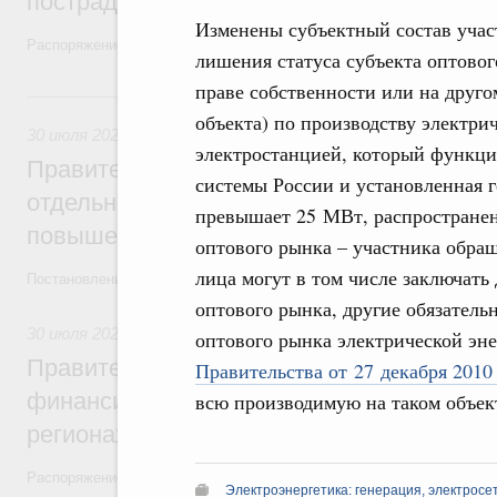
пострадавшим от наводнения
Изменены субъектный состав учас
Распоряжение от 28 июля 2026 года №1999-р и распоряжение от 30 
лишения статуса субъекта оптовог
праве собственности или на друго
30 июля, четверг
объекта) по производству электри
30 июля 2026
,
Оборот бензина и дизельного топлива
электростанцией, который функци
Правительство ввело новый временный з
системы России и установленная 
отдельных видов топлива и утвердило ря
превышает 25 МВт, распространен
повышения доступности нефтепродуктов
оптового рынка – участника обра
лица могут в том числе заключать
Постановления от 30 июля 2026 года №952, №953, №954
оптового рынка, другие обязател
30 июля 2026
,
Малое и среднее предпринимательство
оптового рынка электрической эн
Правительство выделило дополнительно
Правительства от 27 декабря 2010
финансирование на поддержку бизнеса 
всю производимую на таком объект
регионах
Распоряжение от 30 июля 2026 года №2031-р
Электроэнергетика: генерация, электросе