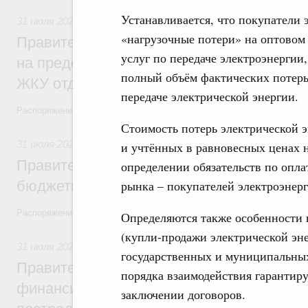
Устанавливается, что покупатели 
31 июля 2026
,
Социальная поддержка отдельных категорий
«нагрузочные потери» на оптовом
Правительство направит регионам более
услуг по передаче электроэнергии,
на предоставление мер социальной подд
полный объём фактических потерь
ЖКУ отдельным категориям граждан
передаче электрической энергии.
Распоряжение от 30 июля 2026 года №2032-р
Стоимость потерь электрической э
31 июля 2026
,
Бюджеты субъектов Федерации. Межбюдже
и учтённых в равновесных ценах н
Правительство спишет часть задолженно
определении обязательств по опла
бюджетным кредитам ещё двум региона
рынка – покупателей электроэнерг
Распоряжение от 29 июля 2026 года №2016-р
Определяются также особенности 
(купли-продажи электрической эн
31 июля 2026
,
Чрезвычайные ситуации и ликвидация их по
государственных и муниципальных
Правительство выделило дополнительно
порядка взаимодействия гарантир
финансирование Дагестану и Чечне на 
заключении договоров.