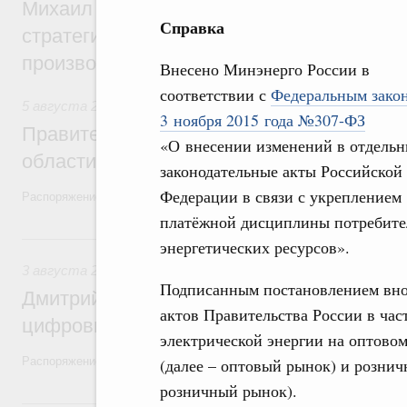
Михаил Мишустин дал поручения по ито
Справка
стратегической сессии, посвящённой п
производительности труда
Внесено Минэнерго России в
соответствии с
Федеральным зако
5 августа 2026
,
Национальный проект «Экологическое бла
3 ноября 2015 года №307-ФЗ
Правительство увеличило объём финанс
«О внесении изменений в отдель
области в рамках федерального проекта
законодательные акты Российской
Федерации в связи с укреплением
Распоряжение от 3 августа 2026 года №2067-р
платёжной дисциплины потребите
3 августа, понедельник
энергетических ресурсов».
3 августа 2026
,
Регулирование в сфере торговли. Защита
Подписанным постановлением вно
Дмитрий Григоренко возглавил штаб по 
актов Правительства России в ча
цифровых платформ
электрической энергии на оптово
Распоряжение от 25 июля 2026 года №1966-р
(далее – оптовый рынок) и рознич
розничный рынок).
31 июля, пятница