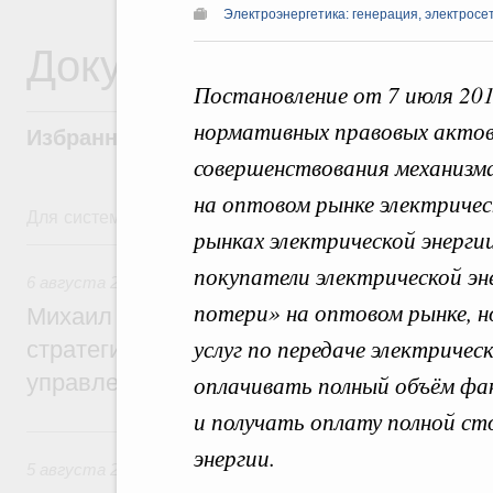
Электроэнергетика: генерация, электросе
Документы
Постановление от 7 июля 201
нормативных правовых актов
Избранные документы со справками к ни
совершенствования механизм
на оптовом рынке электричес
Для системного поиска перейдите в раздел "Поиск по 
рынках электрической энерги
6 августа, четверг
покупатели электрической эн
6 августа 2026
,
Технологическое развитие. Инновации
потери» на оптовом рынке, 
Михаил Мишустин дал поручения по ито
услуг по передаче электричес
стратегической сессии о совершенствов
управления научно-технологическим раз
оплачивать полный объём фа
и получать оплату полной ст
5 августа, среда
энергии.
5 августа 2026
,
Вопросы производительности труда и по