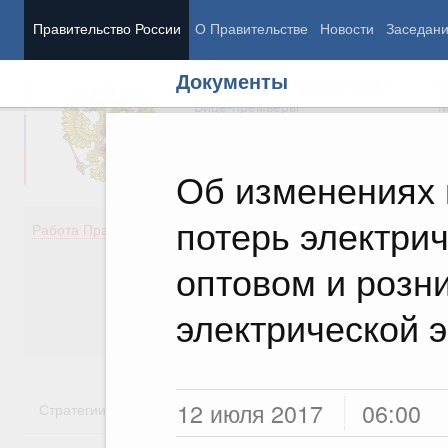
Правительство России
О Правительстве
Новости
Заседан
Документы
Председатель Правительства
М
Вице-премьеры
М
Об изменениях 
потерь электрич
Демография
Занято
Работа Правительства
Здоровье
Технол
Образование
Эконом
оптовом и розн
Культура
Финан
Общество
Социал
электрической 
Государство
12 июля 2017
06:00
Стратегии
Государственные программы
Национальн