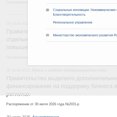
Распоряжение от 28 июля 2026 года №1999-р и распоряжение от 30 
Социальные инновации. Некоммерческие о
30 июля, четверг
Благотворительность
Региональное управление
30 июля 2026
,
Оборот бензина и дизельного топлива
Правительство ввело новый временный з
Министерство экономического развития Р
отдельных видов топлива и утвердило ря
повышения доступности нефтепродуктов
Постановления от 30 июля 2026 года №952, №953, №954
30 июля 2026
,
Малое и среднее предпринимательство
Правительство выделило дополнительно
финансирование на поддержку бизнеса 
регионах
Распоряжение от 30 июля 2026 года №2031-р
30 июля 2026
,
Авиастроение