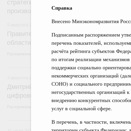
стратегической сессии, посвящённой п
Справка
производительности труда
Внесено Минэкономразвития Росс
5 августа 2026
,
Национальный проект «Экологическое бла
Правительство увеличило объём финанс
Подписанным распоряжением утв
области в рамках федерального проекта
перечень показателей, используем
расчёта рейтинга субъектов Феде
Распоряжение от 3 августа 2026 года №2067-р
по итогам реализации механизмов
поддержки социально ориентиров
3 августа, понедельник
некоммерческих организаций (дале
3 августа 2026
,
Регулирование в сфере торговли. Защита
СОНО) и социального предпринима
Дмитрий Григоренко возглавил штаб по 
негосударственных организаций к
цифровых платформ
внедрению конкурентных способо
Распоряжение от 25 июля 2026 года №1966-р
услуг в социальной сфере.
31 июля, пятница
В перечень, в частности, включен
территории субъекта Федерации; 
31 июля 2026
,
Социальная поддержка отдельных категорий