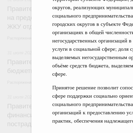
округов, реализующих муниципал
Правительство направит регионам более
социального предпринимательства
на предоставление мер социальной подд
городских округов в субъекте Фед
ЖКУ отдельным категориям граждан
организациях в общей численности
Распоряжение от 30 июля 2026 года №2032-р
негосударственных организаций в
услуги в социальной сфере; доля 
31 июля 2026
,
Бюджеты субъектов Федерации. Межбюдже
выделяемых негосударственным ор
Правительство спишет часть задолженно
объёме средств бюджета, выделяем
бюджетным кредитам ещё двум региона
сфере.
Распоряжение от 29 июля 2026 года №2016-р
Принятое решение позволит сопос
сфере поддержки социально орие
31 июля 2026
,
Чрезвычайные ситуации и ликвидация их по
социального предпринимательства
Правительство выделило дополнительно
организаций к предоставлению ус
финансирование Дагестану и Чечне на 
практик, обеспечения надлежащего
пострадавшим от наводнения