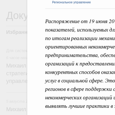
Региональное управление
Документы
Распоряжение от 19 июня 20
показателей, используемых д
Избранные документы со справками к ни
по итогам реализации механ
ориентированных некоммерчес
Для системного поиска перейдите в раздел "Поиск по 
предпринимательства, обесп
6 часов назад
,
Технологическое развитие. Инновации
организаций к предоставлению
Михаил Мишустин дал поручения по ито
конкурентных способов оказа
стратегической сессии о совершенствов
услуг в социальной сфере. Э
управления научно-технологическим раз
регионов в сфере поддержки
Вчера
некоммерческих организаций 
5 августа 2026
,
Вопросы производительности труда и по
выявлять лучшие практики в 
Михаил Мишустин дал поручения по ито