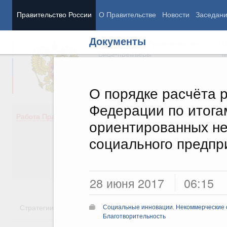
Правительство России
О Правительстве
Новости
Заседан
Документы
Председатель Правительства
М
Вице-премьеры
М
О порядке расчёта 
Федерации по итога
Демография
Занято
Работа Правительства
ориентированных не
Здоровье
Технол
Образование
Эконом
социального предпр
Культура
Финан
Общество
Социал
Государство
28 июня 2017
06:15
Стратегии
Государственные программы
Национальн
Социальные инновации. Некоммерческие о
Благотворительность