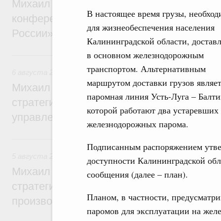
Михаил Мишустин дал поручения по итог
В настоящее время грузы, необхо
конференции «Цифровая индустрия пр
для жизнеобеспечения населения
России»
Калининградской области, достав
в основном железнодорожным
6 августа, четверг
транспортом. Альтернативным
6 августа 2026
,
Технологическое развитие. Инновации
маршрутом доставки грузов являет
Михаил Мишустин дал поручения по ито
паромная линия Усть-Луга – Балти
стратегической сессии о совершенствов
которой работают два устаревших
управления научно-технологическим раз
железнодорожных парома.
5 августа, среда
Подписанным распоряжением утве
5 августа 2026
,
Вопросы производительности труда и по
доступности Калининградской обл
Михаил Мишустин дал поручения по ито
сообщения (далее – план).
стратегической сессии, посвящённой п
Планом, в частности, предусматр
производительности труда
паромов для эксплуатации на жел