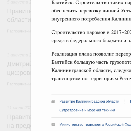
Балтийск. Строительство таких п
5 августа 2026
,
Национальный проект «Экологическое бла
обеспечить перевозку линией Усть
Правительство увеличило объём финанс
внутреннего потребления Калинин
области в рамках федерального проекта
Строительство паромов в 2017–202
Распоряжение от 3 августа 2026 года №2067-р
средств федерального бюджета и з
3 августа, понедельник
Реализация плана позволит перео
3 августа 2026
,
Регулирование в сфере торговли. Защита
Балтийск большую часть грузопот
Дмитрий Григоренко возглавил штаб по 
Калининградской области, следую
цифровых платформ
транспортом по территориям Респ
Распоряжение от 25 июля 2026 года №1966-р
31 июля, пятница
Развитие Калининградской области
31 июля 2026
,
Социальная поддержка отдельных категорий
Судостроение и морская техника
Правительство направит регионам более
на предоставление мер социальной подд
Министерство транспорта Российской Фед