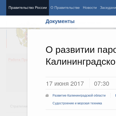
Правительство России
О Правительстве
Новости
Заседан
Документы
Председатель Правительства
М
Вице-премьеры
М
О развитии пар
Калининградско
Демография
Занято
Работа Правительства
Здоровье
Технол
Образование
Эконом
Культура
Финан
Общество
Социал
17 июня 2017
07:30
Государство
Развитие Калининградской области
Судостроение и морская техника
Стратегии
Государственные программы
Национальн