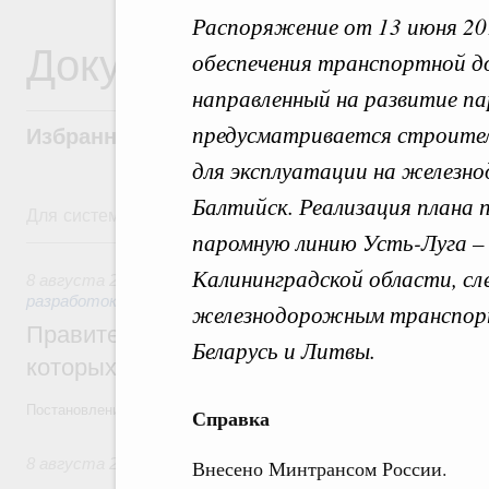
Распоряжение от 13 июня 20
Документы
обеспечения транспортной д
направленный на развитие па
предусматривается строите
Избранные документы со справками к ни
для эксплуатации на железн
Балтийск. Реализация плана 
Для системного поиска перейдите в раздел "Поиск по 
паромную линию Усть-Луга –
8 августа, суббота
Калининградской области, сл
8 августа 2026
,
Государственная политика в сфере научны
разработок
железнодорожным транспорт
Правительство расширило перечень пре
Беларусь и Литвы.
которых освобождаются от НДФЛ
Постановление от 5 августа 2026 года №978
Справка
8 августа 2026
,
Отрасль информационных технологий
Внесено Минтрансом России.