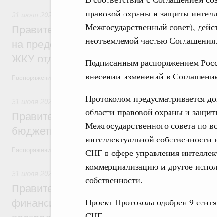
правовой охраны и защиты интелл
31 июля 2026
,
Социальная поддержка отдельных категорий
Межгосударственный совет), дей
Правительство направит регионам более
неотъемлемой частью Соглашения
на предоставление мер социальной подд
ЖКУ отдельным категориям граждан
Подписанным распоряжением Росс
внесении изменений в Соглашение 
Распоряжение от 30 июля 2026 года №2032-р
Протоколом предусматривается до
31 июля 2026
,
Бюджеты субъектов Федерации. Межбюдже
области правовой охраны и защит
Правительство спишет часть задолженно
Межгосударственного совета по в
бюджетным кредитам ещё двум региона
интеллектуальной собственности 
Распоряжение от 29 июля 2026 года №2016-р
СНГ в сфере управления интеллек
коммерциализацию и другое испол
31 июля 2026
,
Чрезвычайные ситуации и ликвидация их по
собственности.
Правительство выделило дополнительно
Проект Протокола одобрен 9 сентя
финансирование Дагестану и Чечне на 
СНГ.