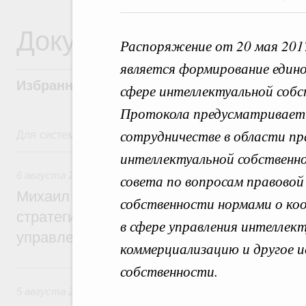
Документы
Распоряжение от 20 мая 201
является формирование едино
Избранные документы со справками к ни
сфере интеллектуальной соб
Протокола предусматривает 
Для системного поиска перейдите в раздел "Поиск по 
сотрудничестве в области п
6 августа, четверг
интеллектуальной собственн
6 августа 2026
,
Технологическое развитие. Инновации
совета по вопросам правово
Михаил Мишустин дал поручения по ито
собственности нормами о ко
стратегической сессии о совершенствов
в сфере управления интеллек
управления научно-технологическим раз
коммерциализацию и другое и
5 августа, среда
собственности.
5 августа 2026
,
Вопросы производительности труда и по