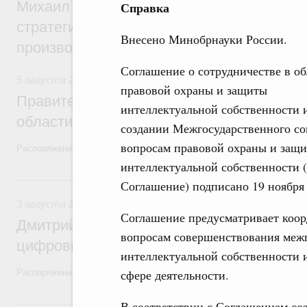
Михаил Мишустин дал поручения по ито
Справка
стратегической сессии, посвящённой п
Внесено Минобрнауки России.
производительности труда
Соглашение о сотрудничестве в об
5 августа 2026
,
Национальный проект «Экологическое бла
правовой охраны и защиты
Правительство увеличило объём финанс
интеллектуальной собственности 
области в рамках федерального проекта
создании Межгосударственного со
вопросам правовой охраны и защ
Распоряжение от 3 августа 2026 года №2067-р
интеллектуальной собственности (
3 августа, понедельник
Соглашение) подписано 19 ноября 
3 августа 2026
,
Регулирование в сфере торговли. Защита
Соглашение предусматривает коор
Дмитрий Григоренко возглавил штаб по 
вопросам совершенствования меж
цифровых платформ
интеллектуальной собственности 
сфере деятельности.
Распоряжение от 25 июля 2026 года №1966-р
31 июля, пятница
В соответствии с Соглашением со