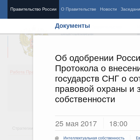
Правительство России
О Правительстве
Новости
Заседан
Документы
Председатель Правительства
М
Вице-премьеры
М
Об одобрении Росси
Протокола о внесен
Демография
Занято
Работа Правительства
государств СНГ о со
Здоровье
Технол
Образование
Эконом
правовой охраны и 
Культура
Финан
собственности
Общество
Социал
Государство
25 мая 2017
18:00
Стратегии
Государственные программы
Национальн
Интеллектуальная собственность
Ев