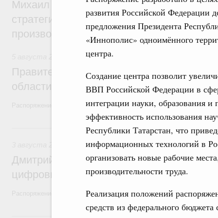
Михаил Мишустин дал поручения по ито
развития Российской Федерации до
стратегической сессии, посвящённой п
предложения Президента Республи
производительности труда
«Иннополис» одноимённого терри
центра.
5 августа 2026
,
Национальный проект «Экологическое бла
Правительство увеличило объём финанс
Создание центра позволит увелич
области в рамках федерального проекта
ВВП Российской Федерации в сфе
интеграции науки, образования и 
Распоряжение от 3 августа 2026 года №2067-р
эффективность использования нау
3 августа, понедельник
Республики Татарстан, что привед
информационных технологий в Рос
3 августа 2026
,
Регулирование в сфере торговли. Защита
организовать новые рабочие мест
Дмитрий Григоренко возглавил штаб по 
производительности труда.
цифровых платформ
Реализация положений распоряжен
Распоряжение от 25 июля 2026 года №1966-р
средств из федерального бюджета 
31 июля, пятница