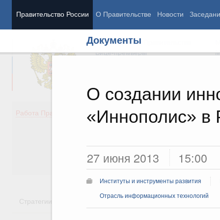
Правительство России
О Правительстве
Новости
Заседан
Документы
Председатель Правительства
М
Вице-премьеры
М
О создании инн
«Иннополис» в 
Демография
Занято
Работа Правительства
Здоровье
Технол
Образование
Эконом
Культура
Финан
Общество
Социал
27 июня 2013
15:00
Государство
Институты и инструменты развития
Отрасль информационных технологий
Стратегии
Государственные программы
Национальн