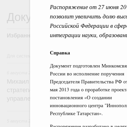
Распоряжение от 27 июня 20
Документы
позволит увеличить долю выс
Российской Федерации в сфер
интеграции науки, образован
Избранные документы со справками к ни
Справка
Для системного поиска перейдите в раздел "Поиск по 
6 августа, четверг
Документ подготовлен Минкомсвя
России во исполнение поручения
6 августа 2026
,
Технологическое развитие. Инновации
Михаил Мишустин дал поручения по ито
Председателя Правительства РФ о
мая 2013 года о проработке проект
стратегической сессии о совершенствов
постановления «О создании
управления научно-технологическим раз
инновационного центра "Иннопол
5 августа, среда
Республике Татарстан».
5 августа 2026
,
Вопросы производительности труда и по
Распоряжение разработано в целя