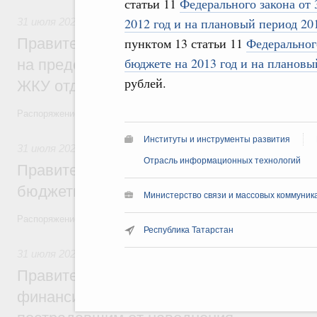
статьи 11
Федерального закона от 
2012 год и на плановый период 20
31 июля 2026
,
Социальная поддержка отдельных категорий
Правительство направит регионам более
пунктом 13 статьи 11
Федерального
бюджете на 2013 год и на плановы
на предоставление мер социальной подд
рублей.
ЖКУ отдельным категориям граждан
Распоряжение от 30 июля 2026 года №2032-р
Институты и инструменты развития
31 июля 2026
,
Бюджеты субъектов Федерации. Межбюдже
Отрасль информационных технологий
Правительство спишет часть задолженно
бюджетным кредитам ещё двум региона
Министерство связи и массовых коммуника
Распоряжение от 29 июля 2026 года №2016-р
Республика Татарстан
31 июля 2026
,
Чрезвычайные ситуации и ликвидация их по
Правительство выделило дополнительно
финансирование Дагестану и Чечне на 