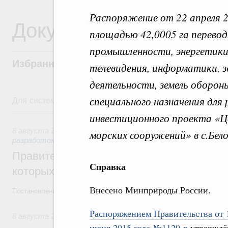
Распоряжение от 22 апреля 2
Документы
площадью 42,0005 га перевод
промышленности, энергетики,
Избранные документы со справками к ни
телевидения, информатики, з
деятельности, земель обороны
Для системного поиска перейдите в раздел "Поиск по 
специального назначения для
8 августа, суббота
инвестиционного проекта «
8 августа 2026
,
Государственная политика в сфере научны
морских сооружений» в с.Бел
разработок
Правительство расширило перечень пре
Справка
которых освобождаются от НДФЛ
Внесено Минприроды России.
Постановление от 5 августа 2026 года №978
Распоряжением Правительства от 
8 августа 2026
,
Отрасль информационных технологий
июня 2015 года №1129-р
утверждё