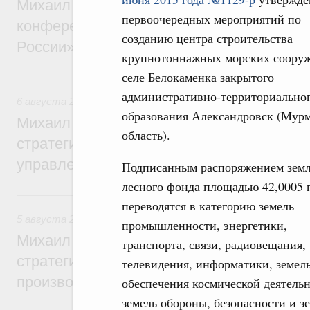
Михаил Мишустин дал поручения по итог
первоочередных мероприятий по
конференции «Цифровая индустрия пр
созданию центра строительства
России»
крупнотоннажных морских соору
селе Белокаменка закрытого
6 августа, четверг
административно-территориально
6 августа 2026
,
Технологическое развитие. Инновации
образования Александровск (Мур
Михаил Мишустин дал поручения по ито
область).
стратегической сессии о совершенствов
управления научно-технологическим раз
Подписанным распоряжением зем
лесного фонда площадью 42,0005 
5 августа, среда
переводятся в категорию земель
5 августа 2026
,
Вопросы производительности труда и по
промышленности, энергетики,
Михаил Мишустин дал поручения по ито
транспорта, связи, радиовещания,
стратегической сессии, посвящённой п
телевидения, информатики, земель
производительности труда
обеспечения космической деятельн
земель обороны, безопасности и з