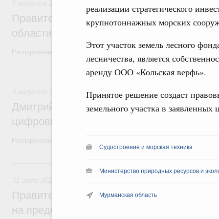
5 августа 2026
,
Национальный проект «Экологическое бла
реализации стратегического инвес
Правительство увеличило объём финанс
крупнотоннажных морских сооруж
области в рамках федерального проекта
Этот участок земель лесного фон
Распоряжение от 3 августа 2026 года №2067-р
лесничества, является собственно
аренду ООО «Кольская верфь».
3 августа, понедельник
3 августа 2026
,
Регулирование в сфере торговли. Защита
Принятое решение создаст правов
Дмитрий Григоренко возглавил штаб по 
земельного участка в заявленных ц
цифровых платформ
Распоряжение от 25 июля 2026 года №1966-р
Судостроение и морская техника
31 июля, пятница
Министерство природных ресурсов и экол
31 июля 2026
,
Социальная поддержка отдельных категорий
Правительство направит регионам более
Мурманская область
на предоставление мер социальной подд