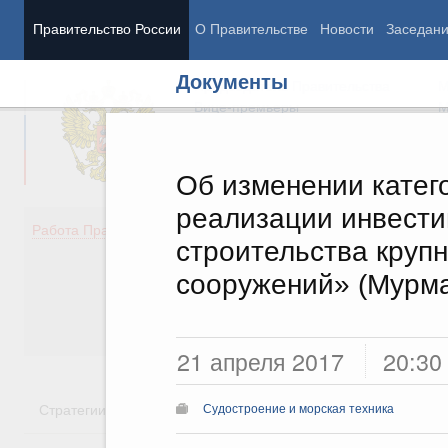
Правительство России
О Правительстве
Новости
Заседан
Документы
Председатель Правительства
М
Вице-премьеры
М
Об изменении катег
реализации инвести
Демография
Занято
Работа Правительства
строительства круп
Здоровье
Технол
Образование
Эконом
сооружений» (Мурма
Культура
Финан
Общество
Социал
Государство
21 апреля 2017
20:30
Стратегии
Государственные программы
Национальн
Судостроение и морская техника