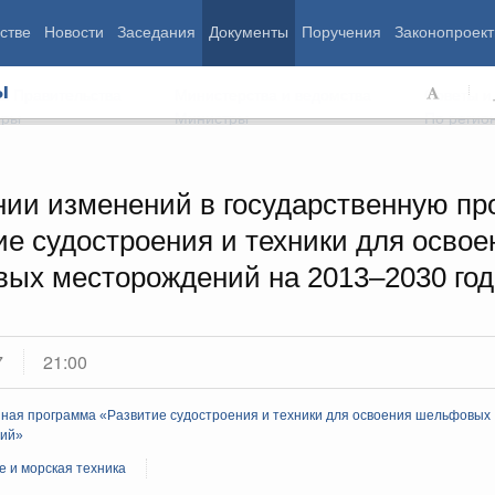
стве
Новости
Заседания
Документы
Поручения
Законопроект
ы
ь Правительства
Министерства и ведомства
Советы и
еры
Министры
По регио
нии изменений в государственную пр
ие судостроения и техники для освое
мография
Занятость и труд
Экология
ых месторождений на 2013–2030 го
ровье
Технологическое развитие
Жильё и горо
азование
Экономика. Регулирование
Транспорт и с
ьтура
Финансы
Энергетика
щество
Социальные услуги
Промышленно
7
21:00
ударство
Сельское хоз
нная программа «Развитие судостроения и техники для освоения шельфовых
ий»
ограммы
Национальные проекты
 и морская техника