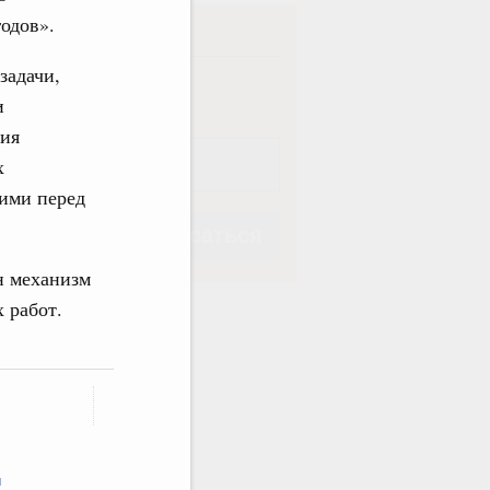
одов».
ска
задачи,
ная
Еженедельная
и
ния
х
щими перед
Подписаться
н механизм
 работ.
Подписаться
м