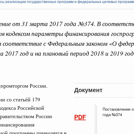
сы реализации государственных программ и федеральных целевых програм
ние от 31 марта 2017 года №374. В соответст
 кодексом параметры финансирования госпрог
 справками к ним
Поиск по всем докумен
в соответствие с Федеральным законом «О феде
 2017 год и на плановый период 2018 и 2019 год
"Поиск по всем документам"
Кален
е научных исследований и разработок
нь премий, лауреаты которых освобождаются
ПН
промторгом России.
978
Документ
ии со статьёй 179
огий
кодекса Российской
3
Постановление о
по итогам XI конференции «Цифровая
года №374
равительством России
PDF
»
10
инансирования
августа, четверг
ной программы приводятся в