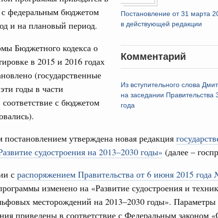
17
овации
е с федеральным бюджетом
Постановление от 31 марта 2
о итогам стратегической сессии о
од и на плановый период.
24
в действующей редакции
вления научно-технологическим развитием
рмы Бюджетного кодекса о
31
 августа, среда
Комментарий
тировке в 2015 и 2016 годах
руда и поддержки занятости
новлено (государственные
Календарь 
о итогам стратегической сессии,
об избранн
Из вступительного слова Дми
эти годы в части
дительности труда
перейдите в
на заседании Правительства 
 соответствие с бюджетом
года
ческое благополучие»
С помощь
овались).
осуществ
финансирования Омской области в рамках
Для поиск
оздух»
 постановлением утверждена новая редакция
государст
сервисо
067-р
азвитие судостроения на 2013–2030 годы»
(далее – госп
Выбра
густа, понедельник
пери
вии с
распоряжением Правительства от 6 июня 2015 года
ли. Защита прав потребителей
программы изменено на «Развитие судостроения и техник
Архи
таб по развитию цифровых платформ
льфовых месторождений на 2013–2030 годы». Параметры 
ния приведены в соответствие с Федеральным законом «
66-р