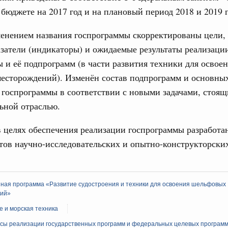
бюджете на 2017 год и на плановый период 2018 и 2019 г
Подпи
 июля, пятница
менением названия госпрограммы скорректированы цели, 
 категорий граждан
Ежеднев
затели (индикаторы) и ожидаемые результаты реализаци
 более 7,4 млрд рублей на предоставление
Email
лате ЖКУ отдельным категориям граждан
 и её подпрограмм (в части развития техники для освое
есторождений). Изменён состав подпрограмм и основны
32-р
госпрограммы в соответствии с новыми задачами, стоя
 Межбюджетные отношения
ьной отраслью.
олженности по бюджетным кредитам ещё двум
в целях обеспечения реализации госпрограммы разработа
Email
тов научно-исследовательских и опытно-конструкторских
16-р
ация их последствий
тельное финансирование Дагестану и Чечне
нная программа «Развитие судостроения и техники для освоения шельфовых
однения
ий»
9-р и распоряжение от 30 июля 2026 года №2033-р
 и морская техника
сы реализации государственных программ и федеральных целевых програм