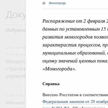
Моногорода
Документы
Распоряжение от 2 февраля 
данных по установленным 15 
Избранные документы со справками к ни
развития моногородов позво
характеристик процессов, п
Для системного поиска перейдите в раздел "Поиск по 
муниципальных образований, 
9 часов назад
,
Технологическое развитие. Инновации
оценку значений целевых пок
Михаил Мишустин дал поручения по ито
«Моногорода».
стратегической сессии о совершенствов
управления научно-технологическим раз
Справка
Вчера
Внесено Росстатом в соответствии
5 августа 2026
,
Вопросы производительности труда и по
Федеральным законом от 29 ноябр
Михаил Мишустин дал поручения по ито