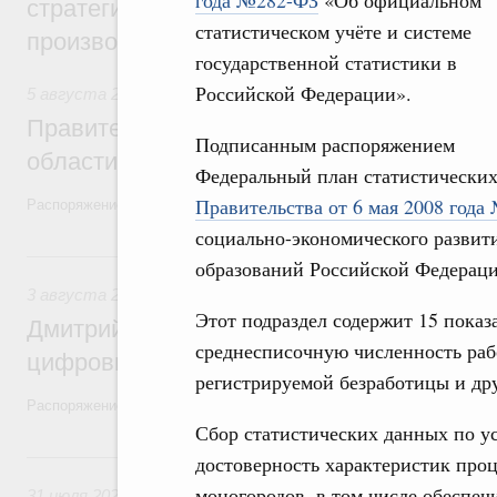
года №282-ФЗ
«Об официальном
стратегической сессии, посвящённой п
статистическом учёте и системе
производительности труда
государственной статистики в
Российской Федерации».
5 августа 2026
,
Национальный проект «Экологическое бла
Правительство увеличило объём финанс
Подписанным распоряжением
области в рамках федерального проекта
Федеральный план статистических
Правительства от 6 мая 2008 года
Распоряжение от 3 августа 2026 года №2067-р
социально-экономического разви
3 августа, понедельник
образований Российской Федераци
3 августа 2026
,
Регулирование в сфере торговли. Защита
Этот подраздел содержит 15 показ
Дмитрий Григоренко возглавил штаб по 
среднесписочную численность раб
цифровых платформ
регистрируемой безработицы и дру
Распоряжение от 25 июля 2026 года №1966-р
Сбор статистических данных по у
31 июля, пятница
достоверность характеристик про
моногородов, в том числе обеспе
31 июля 2026
,
Социальная поддержка отдельных категорий