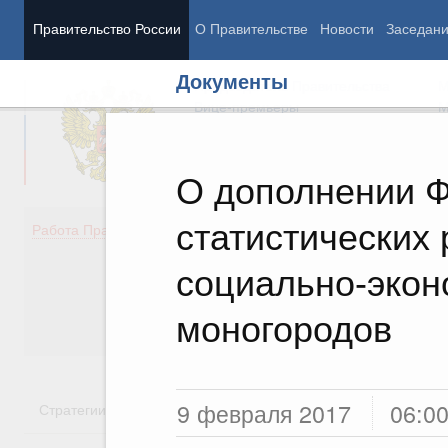
Правительство России
О Правительстве
Новости
Заседан
Документы
Председатель Правительства
М
Вице-премьеры
М
О дополнении Ф
статистических
Демография
Занято
Работа Правительства
Здоровье
Технол
Образование
Эконом
социально-экон
Культура
Финан
Общество
Социал
моногородов
Государство
9 февраля 2017
06:0
Стратегии
Государственные программы
Национальн