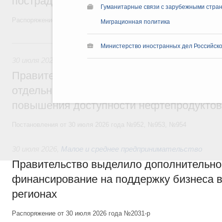
пострадавшим от наводнения
Гуманитарные связи с зарубежными стран
Распоряжение от 28 июля 2026 года №1999-р и распоряжение от 30 
Миграционная политика
30 июля, четверг
Министерство иностранных дел Российск
30 июля 2026
,
Оборот бензина и дизельного топлива
Правительство ввело новый временный з
отдельных видов топлива и утвердило ря
повышения доступности нефтепродуктов
Постановления от 30 июля 2026 года №952, №953, №954
30 июля 2026
,
Малое и среднее предпринимательство
Правительство выделило дополнительно
финансирование на поддержку бизнеса 
регионах
Распоряжение от 30 июля 2026 года №2031-р