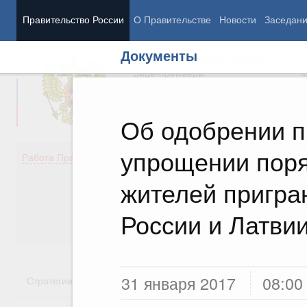
Правительство России
О Правительстве
Новости
Заседан
Документы
Председатель Правительства
М
Вице-премьеры
М
Об одобрении п
упрощении поря
Демография
Занято
Работа Правительства
Здоровье
Технол
Образование
Эконом
жителей пригра
Культура
Финан
Общество
Социал
России и Латви
Государство
31 января 2017
08:00
Стратегии
Государственные программы
Национальн