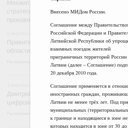
Михаил Мишустин дал поручения по ито
стратегической сессии, посвящённой п
Внесено МИДом России.
производительности труда
Соглашение между Правительство
Российской Федерации и Правите
5 августа 2026
,
Национальный проект «Экологическое бла
Латвийской Республики об упрощ
Правительство увеличило объём финанс
взаимных поездок жителей
области в рамках федерального проекта
приграничных территорий России
Распоряжение от 3 августа 2026 года №2067-р
Латвии (далее – Соглашение) под
20 декабря 2010 года.
3 августа, понедельник
Соглашение применяется в отноше
3 августа 2026
,
Регулирование в сфере торговли. Защита
Дмитрий Григоренко возглавил штаб по 
иностранных граждан, проживающ
Латвии не менее трёх лет. Под п
цифровых платформ
муниципальных (территориальных
Распоряжение от 25 июля 2026 года №1966-р
к границе и находящиеся в зоне не
которых находится в зоне от 30 до
31 июля, пятница