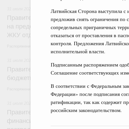
31 июля 2026
,
Социальная поддержка отдельных категорий
Латвийская Сторона выступила с 
Правительство направит регионам более
предложив снять ограничения по 
на предоставление мер социальной подд
сопредельных приграничных терри
ЖКУ отдельным категориям граждан
отказаться от проставления в па
контроля. Предложения Латвийск
Распоряжение от 30 июля 2026 года №2032-р
исполнительной власти.
31 июля 2026
,
Бюджеты субъектов Федерации. Межбюдже
Подписанным распоряжением одобр
Правительство спишет часть задолженно
Соглашение соответствующих изм
бюджетным кредитам ещё двум региона
В соответствии с Федеральным за
Распоряжение от 29 июля 2026 года №2016-р
Федерации» после подписания сог
ратификации, так как содержит п
31 июля 2026
,
Чрезвычайные ситуации и ликвидация их по
российским законодательством.
Правительство выделило дополнительно
финансирование Дагестану и Чечне на 