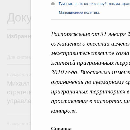
Гуманитарные связи с зарубежными стран
Документы
Миграционная политика
Распоряжение от 31 января 
Избранные документы со справками к ни
соглашения о внесении измене
межправительственное согла
Для системного поиска перейдите в раздел "Поиск по 
жителей приграничных терри
6 августа, четверг
2010 года. Вносимыми измен
6 августа 2026
,
Технологическое развитие. Инновации
ограничения по суммарному с
Михаил Мишустин дал поручения по ито
приграничных территориях в 
стратегической сессии о совершенствов
проставления в паспортах ш
управления научно-технологическим раз
контроля.
5 августа, среда
5 августа 2026
,
Вопросы производительности труда и по
Справка