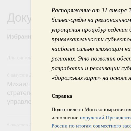
Распоряжение от 31 января 2
Документы
бизнес-среды на регионально
упрощения процедур ведения 
Избранные документы со справками к ни
привлекательности субъекто
наиболее сильно влияющим на
Для системного поиска перейдите в раздел "Поиск по 
регионах. Это позволит обес
6 августа, четверг
разработки и реализации су
6 августа 2026
,
Технологическое развитие. Инновации
«дорожных карт» на основе 
Михаил Мишустин дал поручения по ито
стратегической сессии о совершенствов
Справка
управления научно-технологическим раз
Подготовлено Минэкономразвития
5 августа, среда
исполнение
поручений Президент
России по итогам совместного зас
5 августа 2026
,
Вопросы производительности труда и по