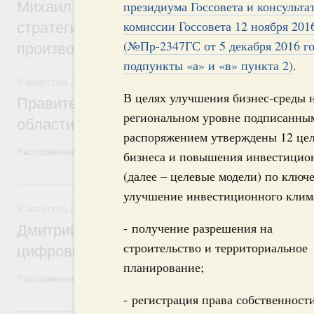
Михаил Мишустин дал поручения по ито
президиума Госсовета и консульта
комиссии Госсовета 12 ноября 2016
стратегической сессии, посвящённой п
(№Пр-2347ГС от 5 декабря 2016 го
производительности труда
подпункты «а» и «в» пункта 2)
.
5 августа 2026
,
Национальный проект «Экологическое бла
В целях улучшения бизнес-среды 
Правительство увеличило объём финанс
региональном уровне подписанны
области в рамках федерального проекта
распоряжением утверждены 12 це
Распоряжение от 3 августа 2026 года №2067-р
бизнеса и повышения инвестицио
(далее – целевые модели) по клю
3 августа, понедельник
улучшение инвестиционного клима
3 августа 2026
,
Регулирование в сфере торговли. Защита
- получение разрешения на
Дмитрий Григоренко возглавил штаб по 
строительство и территориальное
цифровых платформ
планирование;
Распоряжение от 25 июля 2026 года №1966-р
- регистрация права собственност
31 июля, пятница