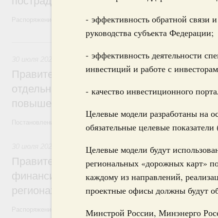
пострадавшим от наводнения
- эффективность обратной связи и
Распоряжение от 28 июля 2026 года №1999-р и распоряжение от 30 
руководства субъекта Федерации;
30 июля, четверг
- эффективность деятельности сп
30 июля 2026
,
Оборот бензина и дизельного топлива
инвестиций и работе с инвесторам
Правительство ввело новый временный з
отдельных видов топлива и утвердило ря
- качество инвестиционного порта
повышения доступности нефтепродуктов
Целевые модели разработаны на о
Постановления от 30 июля 2026 года №952, №953, №954
обязательные целевые показатели (
30 июля 2026
,
Малое и среднее предпринимательство
Целевые модели будут использов
Правительство выделило дополнительно
региональных «дорожных карт» п
финансирование на поддержку бизнеса 
каждому из направлений, реализа
регионах
проектные офисы должны будут обе
Распоряжение от 30 июля 2026 года №2031-р
Минстрой России, Минэнерго Рос