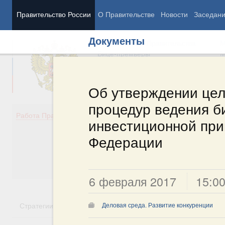
Правительство России
О Правительстве
Новости
Заседан
Документы
Председатель Правительства
М
Вице-премьеры
М
Об утверждении це
процедур ведения б
Демография
Занято
Работа Правительства
инвестиционной при
Здоровье
Технол
Образование
Эконом
Федерации
Культура
Финан
Общество
Социал
Государство
6 февраля 2017
15:0
Стратегии
Государственные программы
Национальн
Деловая среда. Развитие конкуренции