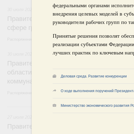
федеральными органами исполните
30 июля 2026
,
Авиастроение
внедрения целевых моделей в суб
Правительство профинансирует приорит
руководители рабочих групп по т
сфере гражданской авиации
Принятые решения позволят обесп
Распоряжение от 27 июля 2026 года №1979-р, распоряжение от 30 и
реализации субъектами Федерации
лучших практик по ключевым напр
30 июля 2026
,
Жилищно-коммунальное хозяйство
Правительство выделило финансировани
области на поддержку предприятий жил
Деловая среда. Развитие конкуренции
коммунального хозяйства
О ходе выполнения поручений Президент
Распоряжение от 29 июля 2026 года №2021-р
Министерство экономического развития Р
27 июля, понедельник
27 июля 2026
,
Государственные и муниципальные услуги
Правительство утвердило параметры эк