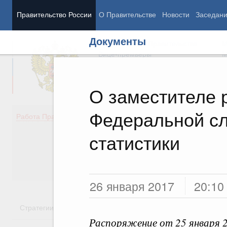
Правительство России
О Правительстве
Новости
Заседан
Документы
Председатель Правительства
М
Вице-премьеры
М
О заместителе 
Федеральной сл
Демография
Занято
Работа Правительства
Здоровье
Технол
Образование
Эконом
статистики
Культура
Финан
Общество
Социал
Государство
26 января 2017
20:10
Стратегии
Государственные программы
Национальн
Распоряжение от 25 января 