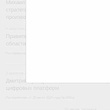
Михаил Мишустин дал поручения по ито
стратегической сессии, посвящённой п
производительности труда
5 августа 2026
,
Национальный проект «Экологическое бла
Правительство увеличило объём финанс
области в рамках федерального проекта
Распоряжение от 3 августа 2026 года №2067-р
3 августа, понедельник
3 августа 2026
,
Регулирование в сфере торговли. Защита
Дмитрий Григоренко возглавил штаб по 
цифровых платформ
Распоряжение от 25 июля 2026 года №1966-р
31 июля, пятница