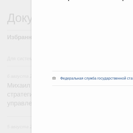
Документы
Избранные документы со справками к ни
Для системного поиска перейдите в раздел "Поиск по 
6 августа, четверг
6 августа 2026
,
Технологическое развитие. Инновации
Федеральная служба государственной стат
Михаил Мишустин дал поручения по ито
стратегической сессии о совершенствов
управления научно-технологическим раз
5 августа, среда
5 августа 2026
,
Вопросы производительности труда и по