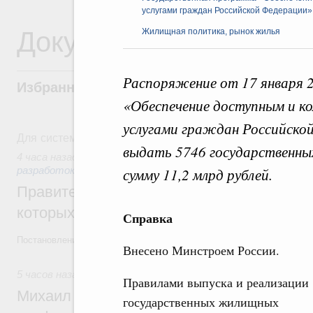
услугами граждан Российской Федерации»
Документы
Жилищная политика, рынок жилья
Распоряжение от 17 января 
Избранные документы со справками к ни
«Обеспечение доступным и 
услугами граждан Российской
Для системного поиска перейдите в раздел "Поиск по 
выдать 5746 государственн
4 часа назад
,
Государственная политика в сфере научных 
разработок
сумму 11,2 млрд рублей.
Правительство расширило перечень пре
которых освобождаются от НДФЛ
Справка
Постановление от 5 августа 2026 года №978
Внесено Минстроем России.
5 часов назад
,
Отрасль информационных технологий
Правилами выпуска и реализации
Михаил Мишустин дал поручения по итог
государственных жилищных