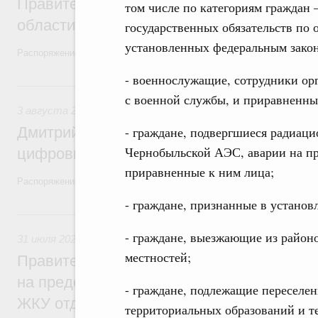
Правительство увеличило объём финанс
том числе по категориям граждан
области в рамках федерального проекта
государственных обязательств по 
установленных федеральным закон
Распоряжение от 3 августа 2026 года №2067-р
- военнослужащие, сотрудники ор
3 августа, понедельник
с военной службы, и приравненны
3 августа 2026
,
Регулирование в сфере торговли. Защита
Дмитрий Григоренко возглавил штаб по 
- граждане, подвергшиеся радиац
Чернобыльской АЭС, аварии на п
цифровых платформ
приравненные к ним лица;
Распоряжение от 25 июля 2026 года №1966-р
- граждане, признанные в устано
31 июля, пятница
- граждане, выезжающие из район
31 июля 2026
,
Социальная поддержка отдельных категорий
местностей;
Правительство направит регионам более
на предоставление мер социальной подд
- граждане, подлежащие переселе
ЖКУ отдельным категориям граждан
территориальных образований и т