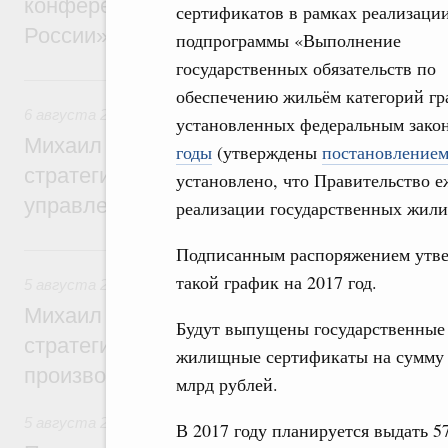
конференции «Цифровая индустрия пр
сертификатов в рамках реализаци
России»
подпрограммы «Выполнение
государственных обязательств по
6 августа, четверг
обеспечению жильём категорий гр
6 августа 2026
,
Технологическое развитие. Инновации
установленных федеральным зако
Михаил Мишустин дал поручения по ито
годы
(утверждены
постановлением
стратегической сессии о совершенствов
установлено, что Правительство е
управления научно-технологическим раз
реализации государственных жил
5 августа, среда
Подписанным распоряжением утв
такой график на 2017 год.
5 августа 2026
,
Вопросы производительности труда и по
Михаил Мишустин дал поручения по ито
Будут выпущены государственные
стратегической сессии, посвящённой п
жилищные сертификаты на сумму 
производительности труда
млрд рублей.
5 августа 2026
,
Национальный проект «Экологическое бла
В 2017 году планируется выдать 