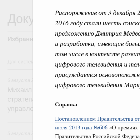
Распоряжение от 3 декабря 
Документы
2016 году стали шесть соиск
предложению Дмитрия Медве
Избранные документы со справками к ни
и разработки, имеющие больш
том числе в контексте разв
Для системного поиска перейдите в раздел "Поиск по 
цифрового телевидения и тел
6 августа, четверг
присуждается основоположник
6 августа 2026
,
Технологическое развитие. Инновации
цифрового телевидения Марк
Михаил Мишустин дал поручения по ито
стратегической сессии о совершенствов
Справка
управления научно-технологическим раз
Постановлением Правительства от
5 августа, среда
июля 2013 года №606
«О премиях
5 августа 2026
,
Вопросы производительности труда и по
Правительства Российской Федера