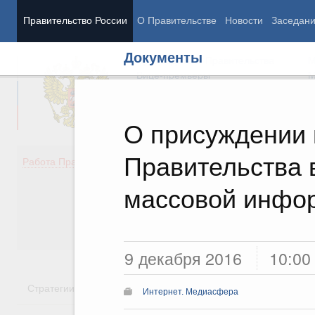
Правительство России
О Правительстве
Новости
Заседан
Документы
Председатель Правительства
М
Вице-премьеры
М
О присуждении
Правительства 
Демография
Занято
Работа Правительства
Здоровье
Технол
Образование
Эконом
массовой инфор
Культура
Финан
Общество
Социал
Государство
9 декабря 2016
10:00
Стратегии
Государственные программы
Национальн
Интернет. Медиасфера