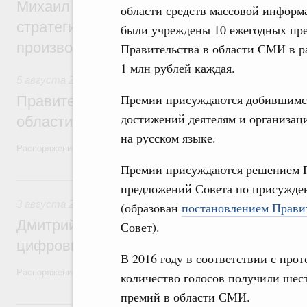
Михаил Мишустин дал поручения по ито
области средств массовой информ
стратегической сессии, посвящённой п
были учреждены 10 ежегодных пр
производительности труда
Правительства в области СМИ в р
1 млн рублей каждая.
5 августа 2026
,
Национальный проект «Экологическое бла
Премии присуждаются добившимся
Правительство увеличило объём финанс
достижений деятелям и организа
области в рамках федерального проекта
на русском языке.
Распоряжение от 3 августа 2026 года №2067-р
Премии присуждаются решением П
3 августа, понедельник
предложений Совета по присужде
3 августа 2026
,
Регулирование в сфере торговли. Защита
(образован
постановлением Правит
Дмитрий Григоренко возглавил штаб по 
Совет).
цифровых платформ
В 2016 году в соответствии с про
Распоряжение от 25 июля 2026 года №1966-р
количество голосов получили шест
премий в области СМИ.
31 июля, пятница