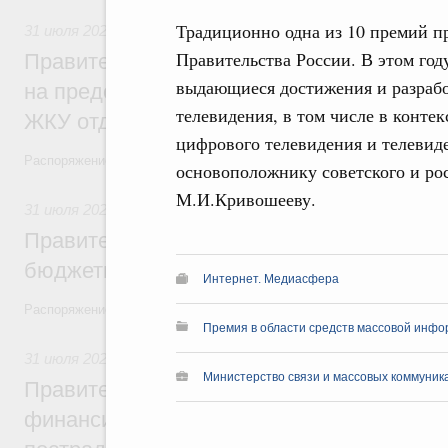
Традиционно одна из 10 премий п
31 июля 2026
,
Социальная поддержка отдельных категорий
Правительства России. В этом го
Правительство направит регионам более
выдающиеся достижения и разрабо
на предоставление мер социальной подд
телевидения, в том числе в конте
ЖКУ отдельным категориям граждан
цифрового телевидения и телевид
Распоряжение от 30 июля 2026 года №2032-р
основоположнику советского и ро
М.И.Кривошееву.
31 июля 2026
,
Бюджеты субъектов Федерации. Межбюдже
Правительство спишет часть задолженно
бюджетным кредитам ещё двум региона
Интернет. Медиасфера
Распоряжение от 29 июля 2026 года №2016-р
Премия в области средств массовой инф
31 июля 2026
,
Чрезвычайные ситуации и ликвидация их по
Министерство связи и массовых коммуника
Правительство выделило дополнительно
финансирование Дагестану и Чечне на 