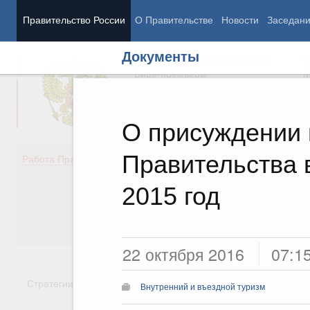
Правительство России
О Правительстве
Новости
Заседан
Документы
Председатель Правительства
М
Вице-премьеры
М
О присуждении
Правительства 
Демография
Занято
Работа Правительства
Здоровье
Технол
Образование
Эконом
2015 год
Культура
Финан
Общество
Социал
Государство
22 октября 2016
07:1
Стратегии
Государственные программы
Национальн
Внутренний и въездной туризм