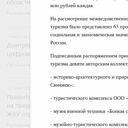
области в рамках федерального проекта
млн рублей каждая.
Распоряжение от 3 августа 2026 года №2067-р
На рассмотрение межведомственно
туризма было представлено 63 про
3 августа, понедельник
социальная и экономическая значи
3 августа 2026
,
Регулирование в сфере торговли. Защита
России.
Дмитрий Григоренко возглавил штаб по 
цифровых платформ
Подписанным распоряжением прис
туризма девяти авторским коллект
Распоряжение от 25 июля 2026 года №1966-р
- историко-архитектурного и при
31 июля, пятница
Свияжск»;
31 июля 2026
,
Социальная поддержка отдельных категорий
Правительство направит регионам более
- туристического комплекса ООО 
на предоставление мер социальной подд
- музея военной техники «Боевая с
ЖКУ отдельным категориям граждан
- музейно-туристического комплек
Распоряжение от 30 июля 2026 года №2032-р