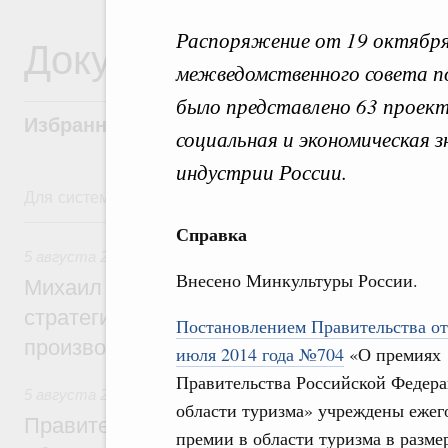
Распоряжение от 19 октября
Документы
межведомственного совета п
было представлено 63 проек
Избранные документы со справками к ни
социальная и экономическая 
индустрии России.
Для системного поиска перейдите в раздел "Поиск по 
5 августа, среда
Справка
5 августа 2026
,
Вопросы производительности труда и по
Внесено Минкультуры России.
Михаил Мишустин дал поручения по ито
стратегической сессии, посвящённой п
Постановлением Правительства от
производительности труда
июля 2014 года №704
«О премиях
Правительства Российской Федера
5 августа 2026
,
Национальный проект «Экологическое бла
области туризма» учреждены ежег
Правительство увеличило объём финанс
премии в области туризма в разме