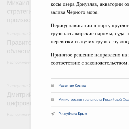
Михаил Мишустин дал поручения по ито
косы озера Донузлав, акватории о
стратегической сессии, посвящённой п
залива Чёрного моря.
производительности труда
Период навигации в порту кругло
грузопассажирские паромы, суда ти
5 августа 2026
,
Национальный проект «Экологическое бла
перевозки сыпучих грузов грузопо
Правительство увеличило объём финанс
области в рамках федерального проекта
Принятое решение направлено на 
соответствие с законодательством
Распоряжение от 3 августа 2026 года №2067-р
3 августа, понедельник
3 августа 2026
,
Регулирование в сфере торговли. Защита
Развитие Крыма
Дмитрий Григоренко возглавил штаб по 
Министерство транспорта Российской Фед
цифровых платформ
Республика Крым
Распоряжение от 25 июля 2026 года №1966-р
31 июля, пятница