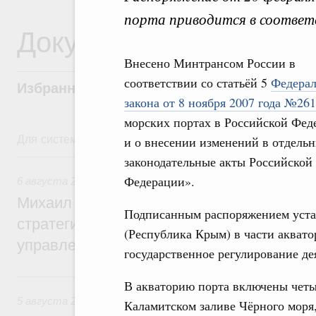
порта приводится в соответ
Документы
Внесено Минтрансом России в
соответствии со статьёй 5
Федерал
Избранные документы со справками к ни
закона от 8 ноября 2007 года №26
морских портах в Российской Фед
Для системного поиска перейдите в раздел "Поиск по 
и о внесении изменений в отдель
6 августа, четверг
законодательные акты Российской
Федерации».
6 августа 2026
,
Технологическое развитие. Инновации
Михаил Мишустин дал поручения по ито
Подписанным распоряжением уста
стратегической сессии о совершенствов
(Республика Крым) в части аквато
управления научно-технологическим раз
государственное регулирование де
5 августа, среда
В акваторию порта включены четыр
5 августа 2026
,
Вопросы производительности труда и по
Каламитском заливе Чёрного моря