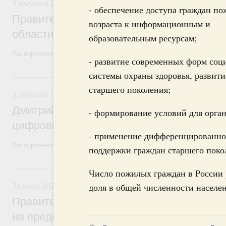
5 августа 2026
,
Национальный проект «Экологическое бла
- обеспечение доступа граждан по
Правительство увеличило объём финанс
возраста к информационным и
области в рамках федерального проекта
образовательным ресурсам;
Распоряжение от 3 августа 2026 года №2067-р
- развитие современных форм соц
системы охраны здоровья, развити
3 августа, понедельник
старшего поколения;
3 августа 2026
,
Регулирование в сфере торговли. Защита
Дмитрий Григоренко возглавил штаб по 
- формирование условий для орга
цифровых платформ
- применение дифференцированно
Распоряжение от 25 июля 2026 года №1966-р
поддержки граждан старшего поко
31 июля, пятница
Число пожилых граждан в России ра
доля в общей численности населен
31 июля 2026
,
Социальная поддержка отдельных категорий
Правительство направит регионам более
на предоставление мер социальной подд