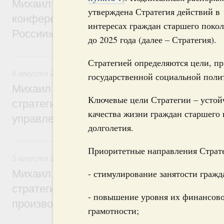
Михаил Мишустин дал поручения по итог
утверждена Стратегия действий в
конференции «Цифровая индустрия пр
интересах граждан старшего поко
России»
до 2025 года (далее – Стратегия).
6 августа, четверг
Стратегией определяются цели, п
6 августа 2026
,
Технологическое развитие. Инновации
государственной социальной поли
Михаил Мишустин дал поручения по ито
Ключевые цели Стратегии – устой
стратегической сессии о совершенствов
качества жизни граждан старшего 
управления научно-технологическим раз
долголетия.
5 августа, среда
Приоритетные направления Страт
5 августа 2026
,
Вопросы производительности труда и по
Михаил Мишустин дал поручения по ито
- стимулирование занятости гражд
стратегической сессии, посвящённой п
- повышение уровня их финансов
производительности труда
грамотности;