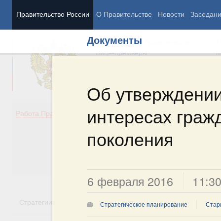
Правительство России
О Правительстве
Новости
Заседан
Документы
Председатель Правительства
М
Вице-премьеры
М
Об утверждении
интересах граж
Демография
Занято
Работа Правительства
Здоровье
Технол
Образование
Эконом
поколения
Культура
Финан
Общество
Социал
Государство
6 февраля 2016
11:3
Стратегии
Государственные программы
Национальн
Стратегическое планирование
Стар