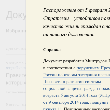
Распоряжение от 5 февраля 
Документы
Стратегии – устойчивое пов
качества жизни граждан ста
Избранные документы со справками к ни
активного долголетия.
Для системного поиска перейдите в раздел "Поиск по 
Справка
8 августа, суббота
Документ разработан Минтрудом 
8 августа 2026
,
Государственная политика в сфере научны
в соответствии с
поручением През
разработок
России по итогам заседания прези
Правительство расширило перечень пре
Госсовета о развитии системы
которых освобождаются от НДФЛ
социальной защиты граждан пожи
Постановление от 5 августа 2026 года №978
возраста 5 августа 2014 года (№Пр
от 9 сентября 2014 года, подпункт 
8 августа 2026
,
Отрасль информационных технологий
пункта 1)
. Подписанным распоря