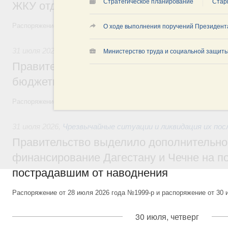
Стратегическое планирование
Стар
ЖКУ отдельным категориям граждан
Распоряжение от 30 июля 2026 года №2032-р
О ходе выполнения поручений Президент
31 июля 2026
,
Бюджеты субъектов Федерации. Межбюдже
Министерство труда и социальной защиты
Правительство спишет часть задолженно
бюджетным кредитам ещё двум региона
Распоряжение от 29 июля 2026 года №2016-р
31 июля 2026
,
Чрезвычайные ситуации и ликвидация их по
Правительство выделило дополнительно
финансирование Дагестану и Чечне на 
пострадавшим от наводнения
Распоряжение от 28 июля 2026 года №1999-р и распоряжение от 30 
30 июля, четверг