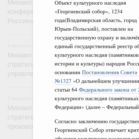
Михаил Мишустин дал поручения по итог
Объект культурного наследия
«Георгиевский собор», 1234
конференции «Цифровая индустрия пр
года(Владимирская область, город
России»
Юрьев-Польский), поставлен на
6 августа, четверг
государственную охрану и включё
единый государственный реестр о
6 августа 2026
,
Технологическое развитие. Инновации
культурного наследия (памятников
Михаил Мишустин дал поручения по ито
истории и культуры) народов Росс
стратегической сессии о совершенствов
основании
Постановления Совета 
управления научно-технологическим раз
№1327
«О дальнейшем улучшении 
5 августа, среда
статьи 64
Федерального закона от
культурного наследия (памятниках
5 августа 2026
,
Вопросы производительности труда и по
Федерации» (далее – Федеральный
Михаил Мишустин дал поручения по ито
стратегической сессии, посвящённой п
Согласно заключению государстве
производительности труда
Георгиевский Собор отвечает крит
объектов культурного наследия на