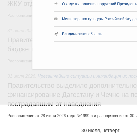
ЖКУ отдельным категориям граждан
О ходе выполнения поручений Президент
Распоряжение от 30 июля 2026 года №2032-р
Министерство культуры Российской Федер
31 июля 2026
,
Бюджеты субъектов Федерации. Межбюдже
Владимирская область
Правительство спишет часть задолженно
бюджетным кредитам ещё двум региона
Распоряжение от 29 июля 2026 года №2016-р
31 июля 2026
,
Чрезвычайные ситуации и ликвидация их по
Правительство выделило дополнительно
финансирование Дагестану и Чечне на 
пострадавшим от наводнения
Распоряжение от 28 июля 2026 года №1999-р и распоряжение от 30 
30 июля, четверг