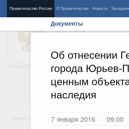
Правительство России
О Правительстве
Новости
Заседан
Документы
Председатель Правительства
М
Вице-премьеры
М
Об отнесении Г
города Юрьев-П
Демография
Занято
Работа Правительства
Здоровье
Технол
Образование
Эконом
ценным объекта
Культура
Финан
Общество
Социал
наследия
Государство
7 января 2016
09:00
Стратегии
Государственные программы
Национальн