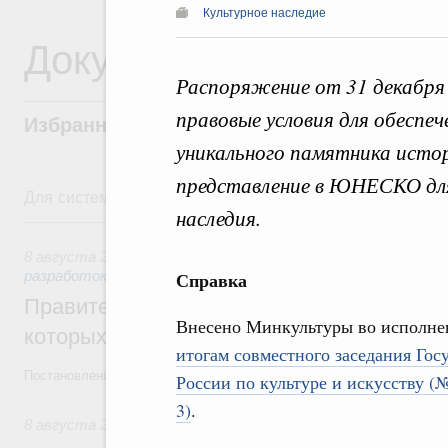
Культурное наследие
Документы
Распоряжение от 31 декабря
правовые условия для обеспе
Избранные документы со справками к ни
уникального памятника истор
представление в ЮНЕСКО для
Для системного поиска перейдите в раздел "Поиск по 
наследия.
8 августа, суббота
8 августа 2026
,
Государственная политика в сфере научны
разработок
Справка
Правительство расширило перечень пре
Внесено Минкультуры во исполн
которых освобождаются от НДФЛ
итогам совместного заседания Гос
Постановление от 5 августа 2026 года №978
России по культуре и искусству (
3)
.
8 августа 2026
,
Отрасль информационных технологий