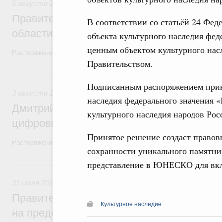
5 августа 2026
,
Национальный проект «Экологическое бла
Правительство увеличило объём финанс
В соответствии со статьёй 24 Фе
области в рамках федерального проекта
объекта культурного наследия фед
ценным объектом культурного нас
Распоряжение от 3 августа 2026 года №2067-р
Правительством.
3 августа, понедельник
Подписанным распоряжением прин
3 августа 2026
,
Регулирование в сфере торговли. Защита
наследия федерального значения 
Дмитрий Григоренко возглавил штаб по 
культурного наследия народов Рос
цифровых платформ
Принятое решение создаст правов
Распоряжение от 25 июля 2026 года №1966-р
сохранности уникального памятник
представление в ЮНЕСКО для вкл
31 июля, пятница
31 июля 2026
,
Социальная поддержка отдельных категорий
Правительство направит регионам более
Культурное наследие
на предоставление мер социальной подд