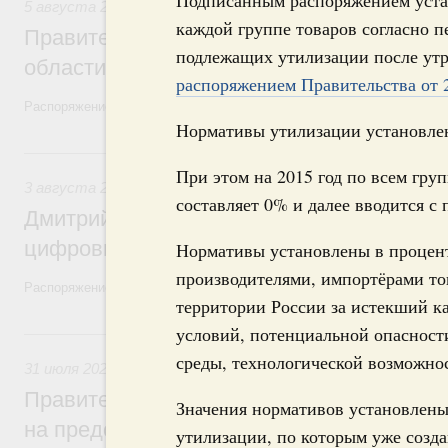
Подписанным распоряжением уста
5 августа 2026
,
Национальный проект «Экологическое бла
каждой группе товаров согласно п
Правительство увеличило объём финанс
подлежащих утилизации после утр
области в рамках федерального проекта
распоряжением Правительства от 2
Распоряжение от 3 августа 2026 года №2067-р
Нормативы утилизации установлен
3 августа, понедельник
При этом на 2015 год по всем гру
3 августа 2026
,
Регулирование в сфере торговли. Защита
составляет 0% и далее вводится 
Дмитрий Григоренко возглавил штаб по 
цифровых платформ
Нормативы установлены в процен
производителями, импортёрами то
Распоряжение от 25 июля 2026 года №1966-р
территории России за истекший к
условий, потенциальной опасност
31 июля, пятница
среды, технологической возможно
31 июля 2026
,
Социальная поддержка отдельных категорий
Правительство направит регионам более
Значения нормативов установлены
на предоставление мер социальной подд
утилизации, по которым уже созд