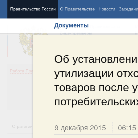
Правительство России
О Правительстве
Новости
Заседан
Документы
Председатель Правительства
М
Вице-премьеры
М
Об установлени
утилизации отх
Демография
Занято
Работа Правительства
Здоровье
Технол
Образование
Эконом
товаров после у
Культура
Финан
Общество
Социал
потребительски
Государство
9 декабря 2015
06:15
Стратегии
Государственные программы
Национальн