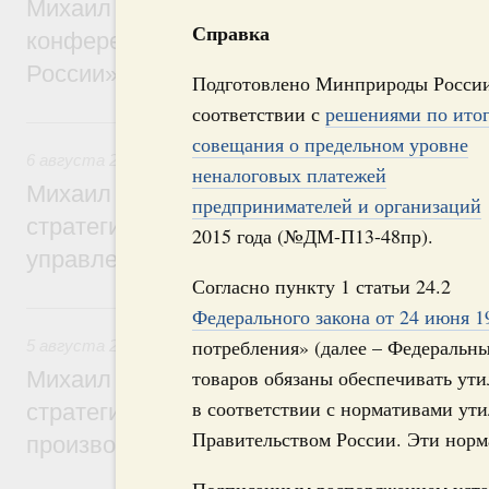
Михаил Мишустин дал поручения по итог
Справка
конференции «Цифровая индустрия пр
России»
Подготовлено Минприроды России
соответствии с
решениями по ито
6 августа, четверг
совещания о предельном уровне
6 августа 2026
,
Технологическое развитие. Инновации
неналоговых платежей
Михаил Мишустин дал поручения по ито
предпринимателей и организаций
стратегической сессии о совершенствов
2015 года (№ДМ-П13-48пр).
управления научно-технологическим раз
Согласно пункту 1 статьи 24.2
5 августа, среда
Федерального закона от 24 июня 
потребления» (далее – Федеральн
5 августа 2026
,
Вопросы производительности труда и по
товаров обязаны обеспечивать ути
Михаил Мишустин дал поручения по ито
в соответствии с нормативами ут
стратегической сессии, посвящённой п
Правительством России. Эти норма
производительности труда