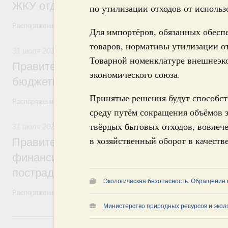
ЖКУ отдельным категориям граждан
по утилизации отходов от использ
Распоряжение от 30 июля 2026 года №2032-р
Для импортёров, обязанных обесп
товаров, нормативы утилизации о
31 июля 2026
,
Бюджеты субъектов Федерации. Межбюдже
Товарной номенклатуре внешнеэко
Правительство спишет часть задолженно
экономического союза.
бюджетным кредитам ещё двум региона
Принятые решения будут способс
Распоряжение от 29 июля 2026 года №2016-р
среду путём сокращения объёмов 
твёрдых бытовых отходов, вовлеч
31 июля 2026
,
Чрезвычайные ситуации и ликвидация их по
в хозяйственный оборот в качеств
Правительство выделило дополнительно
финансирование Дагестану и Чечне на 
пострадавшим от наводнения
Экологическая безопасность. Обращение 
Распоряжение от 28 июля 2026 года №1999-р и распоряжение от 30 
Министерство природных ресурсов и экол
30 июля, четверг