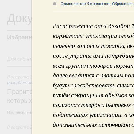
Экологическая безопасность. Обращение 
Документы
Распоряжение от 4 декабря 
нормативы утилизации отход
Избранные документы со справками к ни
перечню готовых товаров, в
после утраты ими потребител
Для системного поиска перейдите в раздел "Поиск по 
всем группам товаров норма
8 августа, суббота
далее вводится с плавным по
8 августа 2026
,
Государственная политика в сфере научны
разработок
будут способствовать сниже
Правительство расширило перечень пре
путём сокращения объёмов за
которых освобождаются от НДФЛ
полигонах твёрдых бытовых о
Постановление от 5 августа 2026 года №978
подлежащих утилизации, в хо
дополнительных источников с
8 августа 2026
,
Отрасль информационных технологий