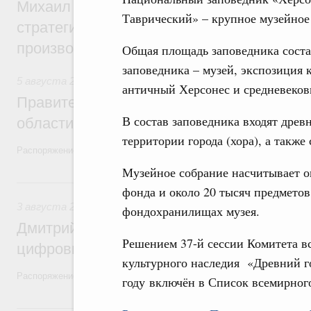
Михаил Мишустин дал поручения по ито
Таврический» – крупное музейное
стратегической сессии, посвящённой п
производительности труда
Общая площадь заповедника соста
заповедника – музей, экспозиция 
5 августа 2026
,
Национальный проект «Экологическое бла
античный Херсонес и средневеков
Правительство увеличило объём финанс
В состав заповедника входят древ
области в рамках федерального проекта
территории города (хора), а такж
Распоряжение от 3 августа 2026 года №2067-р
Музейное собрание насчитывает о
3 августа, понедельник
фонда и около 20 тысяч предметов
3 августа 2026
,
Регулирование в сфере торговли. Защита
фондохранилищах музея.
Дмитрий Григоренко возглавил штаб по 
Решением 37-й сессии Комитета 
цифровых платформ
культурного наследия «Древний го
Распоряжение от 25 июля 2026 года №1966-р
году включён в Список всемирного
31 июля, пятница