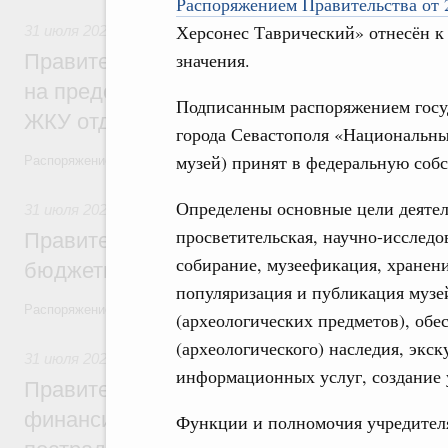
Распоряжением Правительства от 
Херсонес Таврический» отнесён к 
31 июля 2026
,
Социальная поддержка отдельных категорий
значения.
Правительство направит регионам более
на предоставление мер социальной подд
Подписанным распоряжением госу
ЖКУ отдельным категориям граждан
города Севастополя «Национальны
музей) принят в федеральную собс
Распоряжение от 30 июля 2026 года №2032-р
Определены основные цели деятел
31 июля 2026
,
Бюджеты субъектов Федерации. Межбюдже
просветительская, научно-исследо
Правительство спишет часть задолженно
собирание, музеефикация, хранени
бюджетным кредитам ещё двум региона
популяризация и публикация музе
Распоряжение от 29 июля 2026 года №2016-р
(археологических предметов), обе
(археологического) наследия, экс
31 июля 2026
,
Чрезвычайные ситуации и ликвидация их по
информационных услуг, создание 
Правительство выделило дополнительно
финансирование Дагестану и Чечне на 
Функции и полномочия учредителя