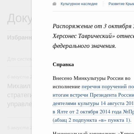
Культурное наследие
Развитие Кры
Документы
Распоряжение от 3 октября 
Херсонес Таврический» отнес
Избранные документы со справками к ни
федерального значения.
Для системного поиска перейдите в раздел "Поиск по 
Справка
6 августа, четверг
6 августа 2026
,
Технологическое развитие. Инновации
Внесено Минкультуры России во
Михаил Мишустин дал поручения по ито
исполнение
перечня поручений по
итогам встречи Президента России
стратегической сессии о совершенствов
деятелями культуры 14 августа 201
управления научно-технологическим раз
в Ялте от 2 октября 2014 года №П
5 августа, среда
(абзац 2 подпункта «в» пункта 1).
5 августа 2026
,
Вопросы производительности труда и по
Национальный заповедник «Херсо