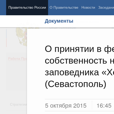
Правительство России
О Правительстве
Новости
Заседан
Документы
Председатель Правительства
М
Вице-премьеры
М
О принятии в 
собственность 
Демография
Занято
Работа Правительства
Здоровье
Технол
Образование
Эконом
заповедника «Х
Культура
Финан
Общество
Социал
(Севастополь)
Государство
5 октября 2015
16:45
Стратегии
Государственные программы
Национальн