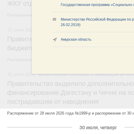
ЖКУ отдельным категориям граждан
Государственная программа «Социально-э
Распоряжение от 30 июля 2026 года №2032-р
Министерство Российской Федерации по р
26.02.2019)
31 июля 2026
,
Бюджеты субъектов Федерации. Межбюдже
Правительство спишет часть задолженно
Амурская область
бюджетным кредитам ещё двум региона
Распоряжение от 29 июля 2026 года №2016-р
31 июля 2026
,
Чрезвычайные ситуации и ликвидация их по
Правительство выделило дополнительно
финансирование Дагестану и Чечне на 
пострадавшим от наводнения
Распоряжение от 28 июля 2026 года №1999-р и распоряжение от 30 
30 июля, четверг