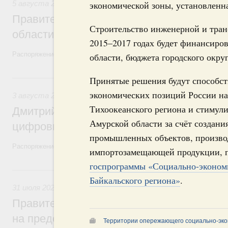
5 августа 2026
,
Национальный проект «Экологическое бла
экономической зоны, установленн
Правительство увеличило объём финанс
Строительство инженерной и тра
области в рамках федерального проекта
2015–2017 годах будет финансиров
Распоряжение от 3 августа 2026 года №2067-р
области, бюджета городского окру
3 августа, понедельник
Принятые решения будут способс
экономических позиций России на
3 августа 2026
,
Регулирование в сфере торговли. Защита
Тихоокеанского региона и стимул
Дмитрий Григоренко возглавил штаб по 
Амурской области за счёт создани
цифровых платформ
промышленных объектов, произво
Распоряжение от 25 июля 2026 года №1966-р
импортозамещающей продукции, п
госпрограммы «Социально-экономи
31 июля, пятница
Байкальского региона»
.
31 июля 2026
,
Социальная поддержка отдельных категорий
Правительство направит регионам более
на предоставление мер социальной подд
Территории опережающего социально-эко