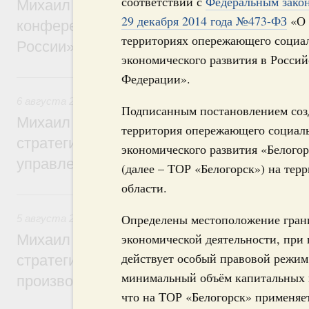
соответствии с
Федеральным зако
Михаил Мишустин дал поручения по итог
29 декабря 2014 года №473-ФЗ
«О
конференции «Цифровая индустрия пр
территориях опережающего социа
России»
экономического развития в Россий
6 августа, четверг
Федерации».
6 августа 2026
,
Технологическое развитие. Инновации
Подписанным постановлением соз
Михаил Мишустин дал поручения по ито
территория опережающего социал
стратегической сессии о совершенствов
экономического развития «Белого
управления научно-технологическим раз
(далее – ТОР «Белогорск») на тер
области.
5 августа, среда
Определены местоположение грани
5 августа 2026
,
Вопросы производительности труда и по
экономической деятельности, при
Михаил Мишустин дал поручения по ито
действует особый правовой режим
стратегической сессии, посвящённой п
минимальный объём капитальных в
производительности труда
что на ТОР «Белогорск» применяе