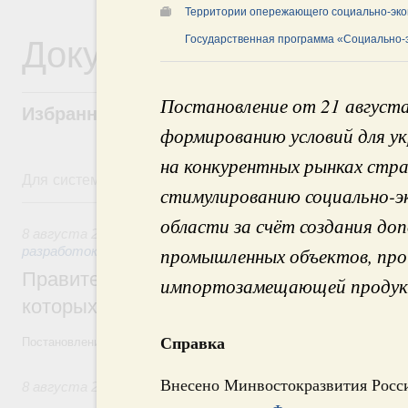
Территории опережающего социально-эко
Документы
Государственная программа «Социально-э
Постановление от 21 август
Избранные документы со справками к ни
формированию условий для ук
на конкурентных рынках стра
Для системного поиска перейдите в раздел "Поиск по 
стимулированию социально-э
8 августа, суббота
области за счёт создания до
8 августа 2026
,
Государственная политика в сфере научны
промышленных объектов, про
разработок
Правительство расширило перечень пре
импортозамещающей продукци
которых освобождаются от НДФЛ
Справка
Постановление от 5 августа 2026 года №978
Внесено Минвостокразвития Росс
8 августа 2026
,
Отрасль информационных технологий