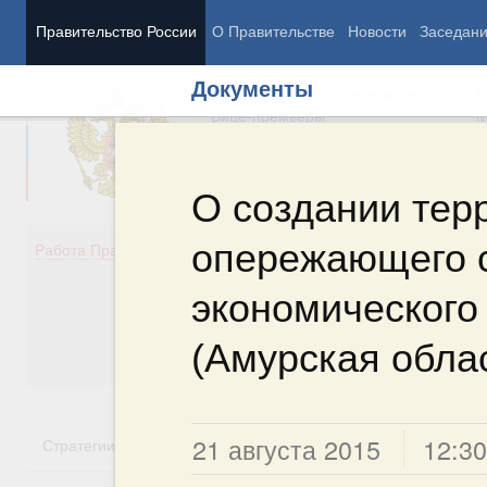
Правительство России
О Правительстве
Новости
Заседан
Документы
Председатель Правительства
М
Вице-премьеры
М
О создании тер
опережающего 
Демография
Занято
Работа Правительства
Здоровье
Технол
Образование
Эконом
экономического
Культура
Финан
Общество
Социал
(Амурская обла
Государство
21 августа 2015
12:30
Стратегии
Государственные программы
Национальн