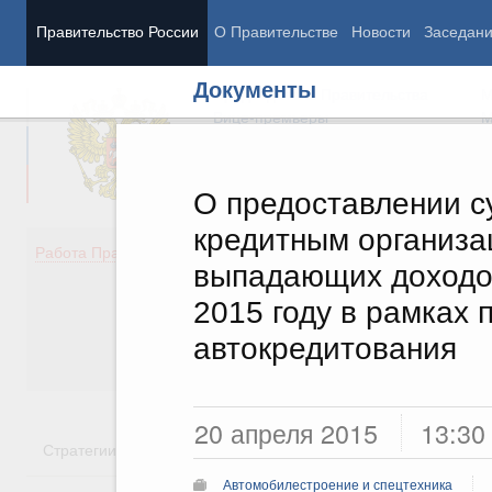
Правительство России
О Правительстве
Новости
Заседан
Документы
Председатель Правительства
М
Вице-премьеры
М
О предоставлении с
кредитным организ
Демография
Занято
Работа Правительства
выпадающих доходов
Здоровье
Технол
Образование
Эконом
2015 году в рамках 
Культура
Финан
автокредитования
Общество
Социал
Государство
20 апреля 2015
13:30
Стратегии
Государственные программы
Национальн
Автомобилестроение и спецтехника