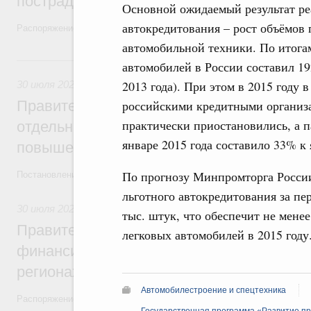
пострадавшим от наводнения
Основной ожидаемый результат ре
автокредитования – рост объёмов 
Распоряжение от 28 июля 2026 года №1999-р и распоряжение от 30 
автомобильной техники. По итогам
30 июля, четверг
автомобилей в России составил 19
2013 года). При этом в 2015 году 
30 июля 2026
,
Оборот бензина и дизельного топлива
Правительство ввело новый временный з
российскими кредитными организ
практически приостановились, а п
отдельных видов топлива и утвердило ря
январе 2015 года составило 33% к 
повышения доступности нефтепродуктов
По прогнозу Минпромторга Росси
Постановления от 30 июля 2026 года №952, №953, №954
льготного автокредитования за пер
30 июля 2026
,
Малое и среднее предпринимательство
тыс. штук, что обеспечит не мене
Правительство выделило дополнительно
легковых автомобилей в 2015 году
финансирование на поддержку бизнеса 
регионах
Автомобилестроение и спецтехника
Распоряжение от 30 июля 2026 года №2031-р