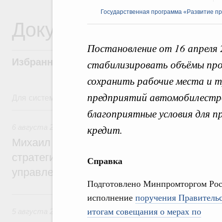
Государственная программа «Развитие п
Документы
Постановление от 16 апреля
Избранные документы со справками к ни
стабилизировать объёмы про
сохранить рабочие места и 
предприятий автомобилестро
Для системного поиска перейдите в раздел "Поиск по 
6 августа, четверг
благоприятные условия для 
кредит.
6 августа 2026
,
Технологическое развитие. Инновации
Михаил Мишустин дал поручения по ито
стратегической сессии о совершенствов
Справка
управления научно-технологическим раз
Подготовлено Минпромторгом Рос
5 августа, среда
исполнение
поручения Правительс
итогам совещания о мерах по
5 августа 2026
,
Вопросы производительности труда и по