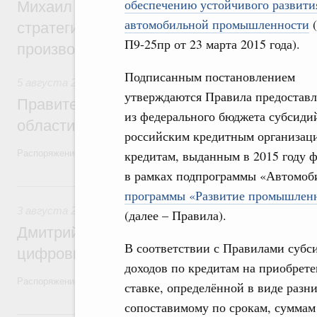
обеспечению устойчивого развити
Михаил Мишустин дал поручения по ито
автомобильной промышленности
стратегической сессии, посвящённой п
П9-25пр от 23 марта 2015 года).
производительности труда
Подписанным постановлением
5 августа 2026
,
Национальный проект «Экологическое бла
утверждаются Правила предостав
Правительство увеличило объём финанс
из федерального бюджета субсиди
области в рамках федерального проекта
российским кредитным организац
кредитам, выданным в 2015 году 
Распоряжение от 3 августа 2026 года №2067-р
в рамках подпрограммы «Автомо
3 августа, понедельник
программы «Развитие промышленн
3 августа 2026
,
Регулирование в сфере торговли. Защита
(далее – Правила).
Дмитрий Григоренко возглавил штаб по 
В соответствии с Правилами суб
цифровых платформ
доходов по кредитам на приобрете
Распоряжение от 25 июля 2026 года №1966-р
ставке, определённой в виде разн
сопоставимому по срокам, суммам 
31 июля, пятница