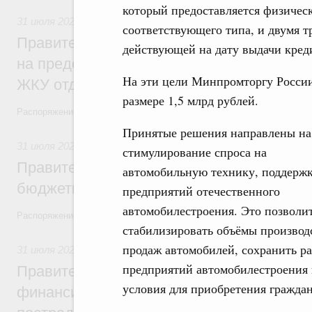
который предоставляется физичес
31 июля 2026
,
Социальная поддержка отдельных категорий
соответствующего типа, и двумя т
Правительство направит регионам более
действующей на дату выдачи кред
на предоставление мер социальной подд
На эти цели Минпромторгу Росси
ЖКУ отдельным категориям граждан
размере 1,5 млрд рублей.
Распоряжение от 30 июля 2026 года №2032-р
Принятые решения направлены на
31 июля 2026
,
Бюджеты субъектов Федерации. Межбюдже
стимулирование спроса на
Правительство спишет часть задолженно
автомобильную технику, поддерж
бюджетным кредитам ещё двум региона
предприятий отечественного
автомобилестроения. Это позволи
Распоряжение от 29 июля 2026 года №2016-р
стабилизировать объёмы производ
продаж автомобилей, сохранить ра
31 июля 2026
,
Чрезвычайные ситуации и ликвидация их по
предприятий автомобилестроения 
Правительство выделило дополнительно
условия для приобретения гражда
финансирование Дагестану и Чечне на 