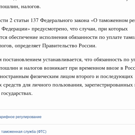
олженности по бюджетным кредитам ещё двум
пошлин, налогов.
Подпи
сти 2 статьи 137 Федерального закона «О таможенном р
16-р
Ежеднев
 Федерации» предусмотрено, что случаи, при которых
Email
ация их последствий
тся обеспечение исполнения обязанности по уплате там
тельное финансирование Дагестану и Чечне
огов, определяет Правительство России.
однения
постановлением устанавливается, что обязанность по у
9-р и распоряжение от 30 июля 2026 года №2033-р
пошлин и налогов возникает при временном ввозе в Рос
0 июля, четверг
ностранным физическим лицом второго и последующих
Email
лива
 средств для личного пользования, зарегистрированных 
енный запрет на вывоз отдельных видов
 государствах.
мер для повышения доступности
52, №953, №954
арифное регулирование
ьство
 таможенная служба (ФТС)
ительное финансирование на поддержку