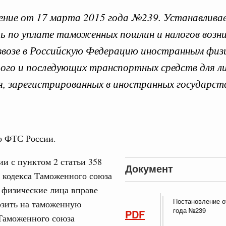
ние от 17 марта 2015 года №239. Устанавлива
ь по уплате таможенных пошлин и налогов возн
ввозе в Российскую Федерацию иностранным физ
 справками к ним
Поиск по всем докумен
ого и последующих транспортных средств для л
я, зарегистрированных в иностранных государст
"Поиск по всем документам"
Кален
августа, четверг
овации
ПН
о ФТС России.
о итогам стратегической сессии о
вления научно-технологическим развитием
ии с пунктом 2 статьи 358
 августа, среда
Документ
 кодекса Таможенного союза
3
руда и поддержки занятости
 физические лица вправе
о итогам стратегической сессии,
Постановление о
озить на таможенную
10
дительности труда
года №239
PDF
Таможенного союза