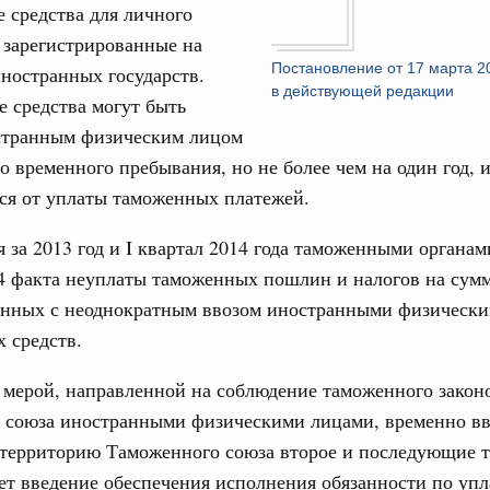
17
ческое благополучие»
 средства для личного
финансирования Омской области в рамках
 зарегистрированные на
24
оздух»
Постановление от 17 марта 2
ностранных государств.
в действующей редакции
067-р
 средства могут быть
31
странным физическим лицом
густа, понедельник
го временного пребывания, но не более чем на один год, 
Календарь 
ли. Защита прав потребителей
об избранн
ся от уплаты таможенных платежей.
перейдите в
таб по развитию цифровых платформ
я за 2013 год и I квартал 2014 года таможенными органа
С помощь
66-р
осуществ
4 факта неуплаты таможенных пошлин и налогов на сумм
Для поиск
 июля, пятница
занных с неоднократным ввозом иностранными физическ
сервисо
 категорий граждан
 средств.
 более 7,4 млрд рублей на предоставление
Выбра
лате ЖКУ отдельным категориям граждан
пери
мерой, направленной на соблюдение таможенного законо
 союза иностранными физическими лицами, временно в
32-р
Архи
территорию Таможенного союза второе и последующие 
 Межбюджетные отношения
дет введение обеспечения исполнения обязанности по упл