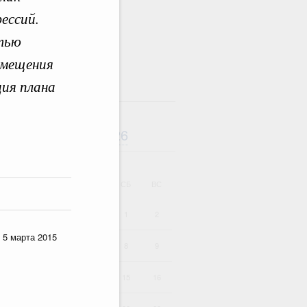
ессий.
тью
амещения
ция плана
там
Август
2026
дарь
ВТ
СР
ЧТ
ПТ
СБ
ВС
1
2
 5 марта 2015
4
5
6
7
8
9
11
12
13
14
15
16