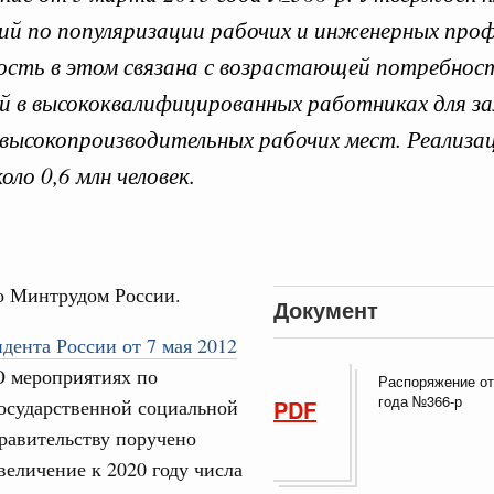
й по популяризации рабочих и инженерных проф
ость в этом связана с возрастающей потребнос
й в высококвалифицированных работниках для з
высокопроизводительных рабочих мест. Реализа
 справками к ним
Поиск по всем докумен
ло 0,6 млн человек.
"Поиск по всем документам"
Кален
 августа, среда
руда и поддержки занятости
о Минтрудом России.
ПН
о итогам стратегической сессии,
Документ
дительности труда
дента России от 7 мая 2012
ческое благополучие»
 мероприятиях по
Распоряжение от
3
финансирования Омской области в рамках
года №366-р
осударственной социальной
PDF
оздух»
равительству поручено
10
067-р
величение к 2020 году числа