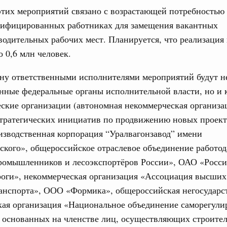
тельное финансирование Дагестану и Чечне
тих мероприятий связано с возрастающей потребностью
Подпи
однения
лифицированных работниках для замещения вакантных
одительных рабочих мест. Планируется, что реализация
Ежеднев
9-р и распоряжение от 30 июля 2026 года №2033-р
о 0,6 млн человек.
Email
0 июля, четверг
ну ответственными исполнителями мероприятий будут н
лива
нные федеральные органы исполнительной власти, но и 
енный запрет на вывоз отдельных видов
мер для повышения доступности
ские организации (автономная некоммерческая организа
стратегических инициатив по продвижению новых проек
Email
52, №953, №954
изводственная корпорация “Уралвагонзавод” имени
кого», общероссийское отраслевое объединение работод
ьство
ромышленников и лесоэкспортёров России», ОАО «Росс
ительное финансирование на поддержку
роги», некоммерческая организация «Ассоциация высших
ранспорта», ООО «Формика», общероссийская негосударс
31-р
кая организация «Национальное объединение саморегул
 основанных на членстве лиц, осуществляющих строител