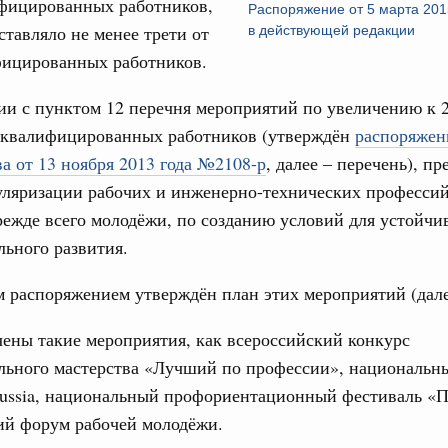
фицированных работников,
17
Распоряжение от 5 марта 201
густа, понедельник
ставляло не менее трети от
в действующей редакции
ли. Защита прав потребителей
24
фицированных работников.
таб по развитию цифровых платформ
31
ии с пунктом 12 перечня мероприятий по увеличению к 2
66-р
оквалифицированных работников (утверждён
распоряжен
 июля, пятница
Календарь 
а от 13 ноября 2013 года №2108-р
, далее – перечень), п
об избранн
перейдите в
 категорий граждан
уляризации рабочих и инженерно-технических профессий
 более 7,4 млрд рублей на предоставление
режде всего молодёжи, по созданию условий для устойчи
С помощь
лате ЖКУ отдельным категориям граждан
ьного развития.
осуществ
Для поиск
32-р
сервисо
распоряжением утверждён план этих мероприятий (дале
 Межбюджетные отношения
Выбра
ены такие мероприятия, как всероссийский конкурс
олженности по бюджетным кредитам ещё двум
пери
льного мастерства «Лучший по профессии», национальн
Архи
 Russia, национальный профориентационный фестиваль «
16-р
ий форум рабочей молодёжи.
ация их последствий