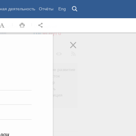
ная деятельность
Отчёты
Eng
 комиссии
Обращения
нам
Региональное развитие
да
Дальний Восток
вязь
Россия и мир
Безопасность
сть
Право и юстиция
яйство
лан