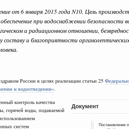
ние от 6 января 2015 года N10. Цель производст
 обеспечение при водоснабжении безопасности в
гическом и радиационном отношении, безвредно
 справками к ним
Поиск по всем докумен
у составу и благоприятности органолептических
ловека.
"Поиск по всем документам"
Кален
вации
о итогам стратегической сессии о
вления научно-технологическим развитием
ПН
дравом России в целях реализации статьи 25
Федеральн
Вчера
жении и водоотведении»
.
руда и поддержки занятости
енный контроль качества
3
о итогам стратегической сессии,
Документ
ы, горячей воды, подаваемой
дительности труда
10
использованием
ческое благополучие»
Постановление о
анных систем
финансирования Омской области в рамках