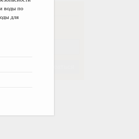
и воды по
ска
воды для
ная
Еженедельная
Подписаться
Подписаться