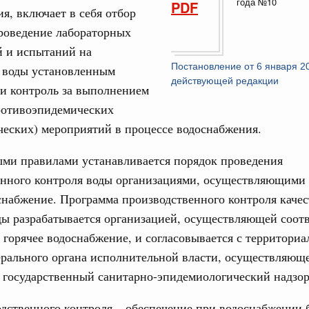
года №10
17
PDF
я, включает в себя отбор
оздух»
роведение лабораторных
24
067-р
й и испытаний на
31
Постановление от 6 января 2
е воды установленным
густа, понедельник
действующей редакции
и контроль за выполнением
ли. Защита прав потребителей
Календарь 
ротивоэпидемических
таб по развитию цифровых платформ
об избранн
еских) мероприятий в процессе водоснабжения.
перейдите в
66-р
С помощь
ми правилами устанавливается порядок проведения
 июля, пятница
осуществ
енного контроля воды организациями, осуществляющими 
Для поиск
 категорий граждан
сервисо
снабжение. Программа производственного контроля качес
 более 7,4 млрд рублей на предоставление
ды разрабатывается организацией, осуществляющей соот
лате ЖКУ отдельным категориям граждан
Выбра
 горячее водоснабжение, и согласовывается с территори
пери
32-р
рального органа исполнительной власти, осуществляющ
Архи
 государственный санитарно-эпидемиологический надзор
 Межбюджетные отношения
олженности по бюджетным кредитам ещё двум
дственного контроля – обеспечение при водоснабжении 