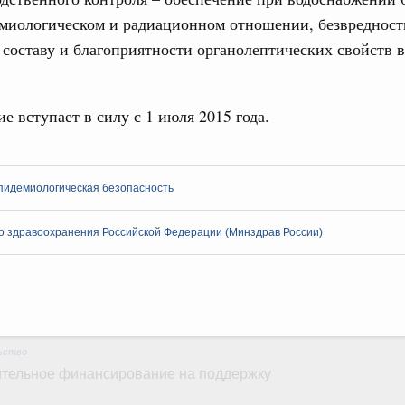
емиологическом и радиационном отношении, безвредност
Подпи
16-р
составу и благоприятности органолептических свойств 
Ежеднев
ация их последствий
тельное финансирование Дагестану и Чечне
Email
е вступает в силу с 1 июля 2015 года.
однения
9-р и распоряжение от 30 июля 2026 года №2033-р
0 июля, четверг
пидемиологическая безопасность
лива
Email
о здравоохранения Российской Федерации (Минздрав России)
енный запрет на вывоз отдельных видов
мер для повышения доступности
52, №953, №954
ьство
ительное финансирование на поддержку