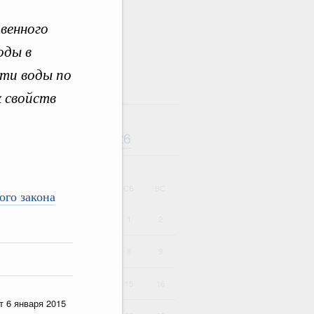
венного
оды в
сти воды по
там
 свойств
Август
2026
дарь
ВТ
СР
ЧТ
ПТ
СБ
ВС
ого закона
1
2
4
5
6
7
8
9
11
12
13
14
15
16
т 6 января 2015