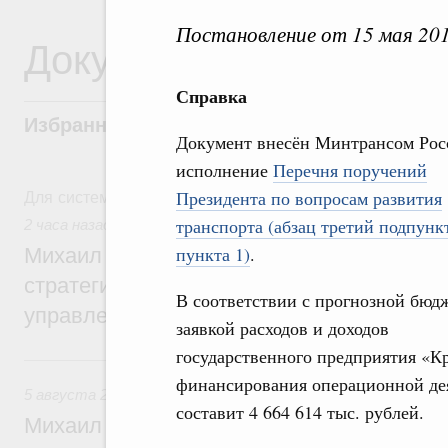
Постановление от 15 мая 20
Документы
Справка
Избранные документы со справками к ни
Документ внесён Минтрансом Рос
исполнение
Перечня поручений
Для системного поиска перейдите в раздел "Поиск по 
Президента по вопросам развития
транспорта (абзац третий подпунк
2 часа назад
,
Технологическое развитие. Инновации
пункта 1)
.
Михаил Мишустин дал поручения по ито
стратегической сессии о совершенствов
В соответствии с прогнозной бюд
управления научно-технологическим раз
заявкой расходов и доходов
государственного предприятия «К
Вчера
финансирования операционной дея
5 августа 2026
,
Вопросы производительности труда и по
составит 4 664 614 тыс. рублей.
Михаил Мишустин дал поручения по ито