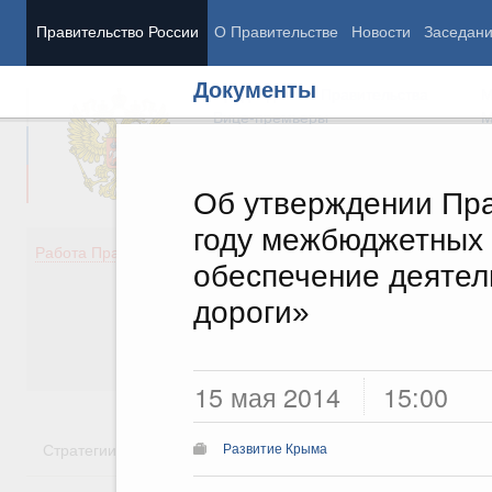
Правительство России
О Правительстве
Новости
Заседан
Документы
Председатель Правительства
М
Вице-премьеры
М
Об утверждении Пра
году межбюджетных
Демография
Занято
Работа Правительства
обеспечение деятел
Здоровье
Технол
Образование
Эконом
дороги»
Культура
Финан
Общество
Социал
Государство
15 мая 2014
15:00
Стратегии
Государственные программы
Национальн
Развитие Крыма