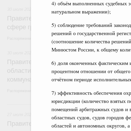
4) объём выполненных судебных э
30 июля 2026
,
Авиастроение
натуральном выражении);
Правительство профинансирует приорит
5) соблюдение требований законо
сфере гражданской авиации
решений о государственной регис
Распоряжение от 27 июля 2026 года №1979-р, распоряжение от 30 и
(соотношение количества решени
Минюстом России, к общему коли
30 июля 2026
,
Жилищно-коммунальное хозяйство
Правительство выделило финансировани
6) доля оконченных фактическим 
области на поддержку предприятий жил
процентном отношении от общего 
коммунального хозяйства
отчётном периоде исполнительных
Распоряжение от 29 июля 2026 года №2021-р
7) эффективность обеспечения ох
юрисдикции (количество взятых п
27 июля, понедельник
помещений арбитражных судов и в
27 июля 2026
,
Государственные и муниципальные услуги
областных судов, судов городов ф
Правительство утвердило параметры эк
областей и автономных округов, а