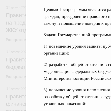
31 июля 2026
,
Социальная поддержка отдельных категорий
Целями Госпрограммы являются ра
Правительство направит регионам более
граждан, преодоление правового 
на предоставление мер социальной подд
закону и повышение доверия к пр
ЖКУ отдельным категориям граждан
Задачи Государственной программ
Распоряжение от 30 июля 2026 года №2032-р
1) повышение уровня защиты публ
31 июля 2026
,
Бюджеты субъектов Федерации. Межбюдже
организаций;
Правительство спишет часть задолженно
2) разработка общей стратегии в 
бюджетным кредитам ещё двум региона
модернизация федеральных бюдже
Распоряжение от 29 июля 2026 года №2016-р
Министерства юстиции Российско
3) повышение уровня исполнения 
31 июля 2026
,
Чрезвычайные ситуации и ликвидация их по
Правительство выделило дополнительно
разработку общей стратегии госу
уголовных наказаний;
финансирование Дагестану и Чечне на 