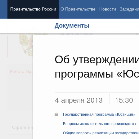
Правительство России
О Правительстве
Новости
Заседан
Документы
Председатель Правительства
М
Вице-премьеры
М
Об утверждении
программы «Юс
Демография
Занято
Работа Правительства
Здоровье
Технол
Образование
Эконом
Культура
Финан
Общество
Социал
4 апреля 2013
15:30
Государство
Государственная программа «Юстиция»
Вопросы исполнительного производства
Стратегии
Государственные программы
Национальн
Общие вопросы реализации государствен