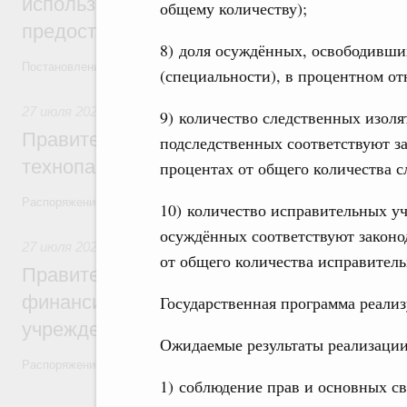
использованию платёжных карт «Мир» д
общему количеству);
предоставления отдельных мер соцзащи
8) доля осуждённых, освободивши
Постановление от 18 июля 2026 года №914
(специальности), в процентном о
27 июля 2026
,
Инструменты развития территорий. ОЭЗ. Т
9) количество следственных изоля
Правительство направит финансирование
подследственных соответствуют з
технопарка в Нижегородской области
процентах от общего количества с
Распоряжение от 18 июля 2026 года №1889-р
10) количество исправительных у
осуждённых соответствуют законо
27 июля 2026
,
Организация системы здравоохранения. Мед
от общего количества исправител
Правительство направит ряду регионов 
финансирование на строительство и рем
Государственная программа реализу
учреждений
Ожидаемые результаты реализации
Распоряжение от 18 июля 2026 года №1897-р и распоряжение от 21 
1) соблюдение прав и основных св