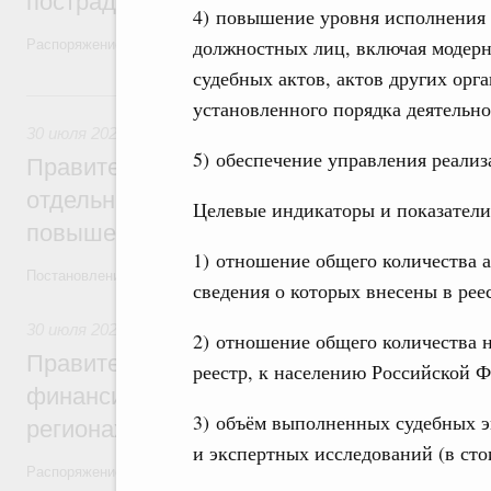
пострадавшим от наводнения
4) повышение уровня исполнения с
должностных лиц, включая модер
Распоряжение от 28 июля 2026 года №1999-р и распоряжение от 30 
судебных актов, актов других орг
30 июля, четверг
установленного порядка деятельно
30 июля 2026
,
Оборот бензина и дизельного топлива
5) обеспечение управления реали
Правительство ввело новый временный з
отдельных видов топлива и утвердило ря
Целевые индикаторы и показатели
повышения доступности нефтепродуктов
1) отношение общего количества 
Постановления от 30 июля 2026 года №952, №953, №954
сведения о которых внесены в рее
30 июля 2026
,
Малое и среднее предпринимательство
2) отношение общего количества н
Правительство выделило дополнительно
реестр, к населению Российской 
финансирование на поддержку бизнеса 
3) объём выполненных судебных 
регионах
и экспертных исследований (в ст
Распоряжение от 30 июля 2026 года №2031-р