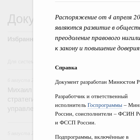
Документы
Распоряжение от 4 апреля 2
являются развитие в обществ
преодоление правового нигил
Избранные документы со справками к ни
к закону и повышение доверия
Для системного поиска перейдите в раздел "Поиск по 
Справка
6 августа, четверг
6 августа 2026
,
Технологическое развитие. Инновации
Документ разработан Минюстом Р
Михаил Мишустин дал поручения по ито
Разработчик и ответственный
стратегической сессии о совершенствов
исполнитель
Госпрограммы
– Мин
управления научно-технологическим раз
России, соисполнители – ФСИН Р
и ФССП России.
5 августа, среда
5 августа 2026
,
Вопросы производительности труда и по
Подпрограммы, включённые в