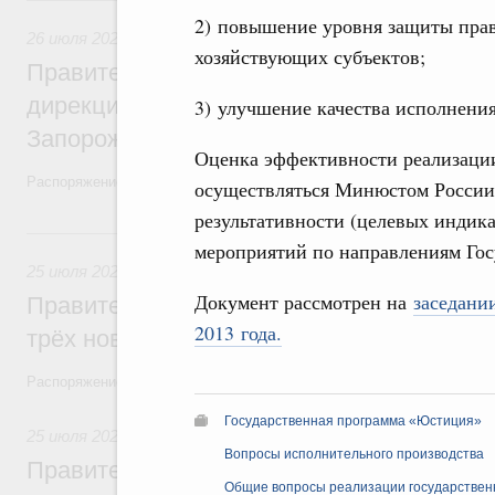
26 июля, воскресенье
2) повышение уровня защиты прав
26 июля 2026
,
Охрана природы. Заповедники, национальные 
хозяйствующих субъектов;
Правительство утвердило распоряжение 
дирекции особо охраняемых природных 
3) улучшение качества исполнени
Запорожской области
Оценка эффективности реализации
Распоряжение от 21 июля 2026 года №1915-р
осуществляться Минюстом России 
результативности (целевых индик
25 июля, суббота
мероприятий по направлениям Гос
25 июля 2026
,
Инвалиды. Безбарьерная среда
Документ рассмотрен на
заседани
Правительство выделило финансировани
2013 года.
трёх новых центров протезирования и р
Распоряжение от 24 июля 2026 года №1953-р
Государственная программа «Юстиция»
25 июля 2026
,
Рыболовство, аквакультура, рыбопереработ
Вопросы исполнительного производства
Правительство направит финансировани
Общие вопросы реализации государствен