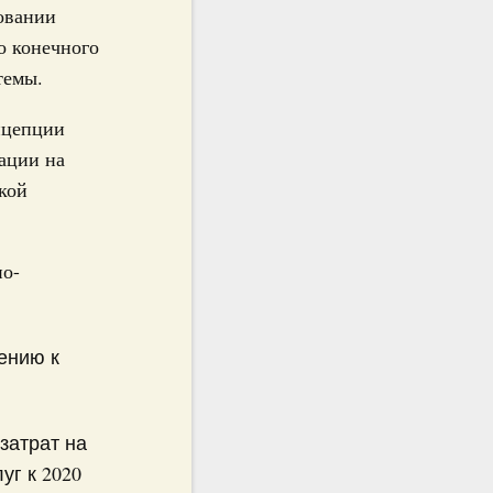
овании
о конечного
темы.
нцепции
ации на
кой
но-
ению к
затрат на
уг к 2020