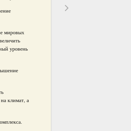
чение
не мировых
увеличить
нный уровень
овышение
ть
на климат, а
омплекса.