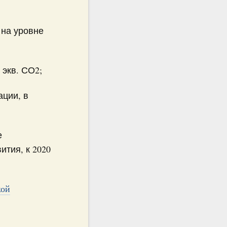
 на уровне
 экв. СО2;
ции, в
е
тия, к 2020
кой