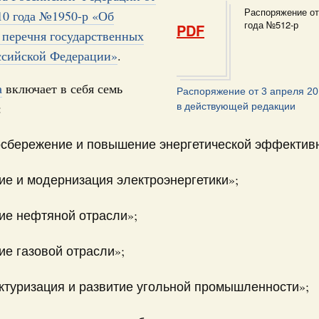
17
Распоряжение от
овации
10 года №1950-р «Об
года №512-р
PDF
о итогам стратегической сессии о
 перечня государственных
24
вления научно-технологическим развитием
ссийской Федерации»
.
31
 августа, среда
а
включает в себя семь
Распоряжение от 3 апреля 2
руда и поддержки занятости
:
в действующей редакции
Календарь 
о итогам стратегической сессии,
об избранн
дительности труда
перейдите в
сбережение и повышение энергетической эффективн
ческое благополучие»
С помощь
осуществ
финансирования Омской области в рамках
ие и модернизация электроэнергетики»;
Для поиск
оздух»
сервисо
ие нефтяной отрасли»;
067-р
Выбра
густа, понедельник
ие газовой отрасли»;
пери
ли. Защита прав потребителей
Архи
ктуризация и развитие угольной промышленности»;
таб по развитию цифровых платформ
66-р