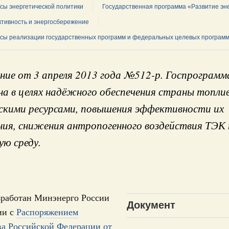
сы энергетической политики
Государственная программа «Развитие эн
тивность и энергосбережение
сы реализации государственных программ и федеральных целевых програм
 справками к ним
Поиск по всем докумен
ие от 3 апреля 2013 года №512-р. Госпрограмм
а в целях надёжного обеспечения страны топли
"Поиск по всем документам"
Кален
скими ресурсами, повышения эффективности их
ре научных исследований и разработок
ния, снижения антропогенного воздействия ТЭК 
нь премий, лауреаты которых освобождаются
ПН
ю среду.
978
логий
3
по итогам XI конференции «Цифровая
зработан Минэнерго России
»
Документ
10
ии с
Распоряжением
августа, четверг
ва Российской Федерации от