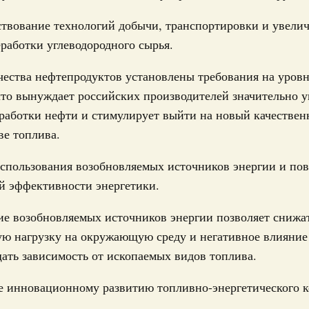
0 июля, четверг
твование технологий добычи, транспортировки и увели
лива
работки углеводородного сырья.
енный запрет на вывоз отдельных видов
мер для повышения доступности
чества нефтепродуктов установлены требования на уров
что вынуждает российских производителей значительно 
52, №953, №954
работки нефти и стимулирует выйти на новый качестве
ьство
ве топлива.
ительное финансирование на поддержку
использования возобновляемых источников энергии и п
й эффективности энергетики.
31-р
ие возобновляемых источников энергии позволяет снижа
ю нагрузку на окружающую среду и негативное влияние 
риоритетные проекты в сфере гражданской
ать зависимость от ископаемых видов топлива.
9-р, распоряжение от 30 июля 2026 года №2027-р
е инновационному развитию топливно-энергетического к
о