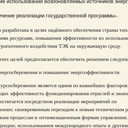
ие использования возобновляемых источников энерг
Подпи
 июля, пятница
чение реализации государственной программы».
 категорий граждан
Ежеднев
 более 7,4 млрд рублей на предоставление
 разработана в целях надёжного обеспечения страны топ
Email
лате ЖКУ отдельным категориям граждан
кими ресурсами, повышения эффективности их использов
32-р
тропогенного воздействия ТЭК на окружающую среду.
 Межбюджетные отношения
тих целей предполагается обеспечить решением следующ
олженности по бюджетным кредитам ещё двум
энергосбережения и повышение энергоэффективности.
Email
16-р
сурсосбережение является одним из важнейших факторов
щих эффективность функционирования отраслей и экон
ация их последствий
тельное финансирование Дагестану и Чечне
остигается посредством реализации мероприятий по
однения
жению; своевременным переходом к новым техническим 
ским процессам и оптимизационным формам управления
9-р и распоряжение от 30 июля 2026 года №2033-р
дукции; использованием международного опыта и другим