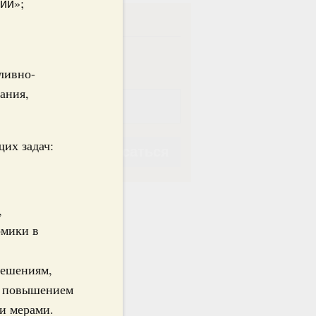
ии»;
ска
ная
Еженедельная
ливно-
ания,
их задач:
Подписаться
,
омики в
Подписаться
решениям,
; повышением
и мерами.