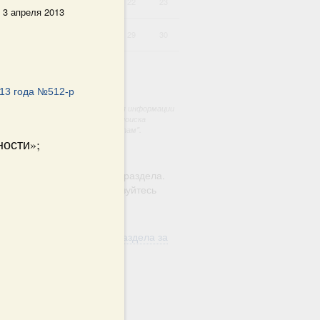
18
19
20
21
22
23
 3 апреля 2013
25
26
27
28
29
30
013 года №512-р
документов работает только для информации
ых документах. Для системного поиска
 раздел "Поиск по всем документам".
ости»;
ю этого календаря поиск
ляется в рамках текущего раздела.
а по всему сайту воспользуйтесь
м
"Поиск"
ть материалы текущего раздела за
од
в