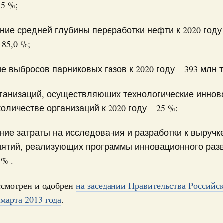
,5 %;
ских учреждений
7-р и распоряжение от 21 июля 2026 года №1913-р
ние средней глубины переработки нефти к 2020 году
 85,0 %;
юля, воскресенье
циональные парки
е выбросов парниковых газов к 2020 году – 393 млн т
яжение о создании дирекции особо
ий Запорожской области
ганизаций, осуществляющих технологические иннова
15-р
оличестве организаций к 2020 году – 25 %;
 июля, суббота
ние затраты на исследования и разработки к выручк
ятий, реализующих программы инновационного разви
рование на создание трёх новых центров
 % .
53-р
ссмотрен и одобрен
на заседании Правительства Российс
марта 2013 года
.
опереработка
рование на поддержку предприятий