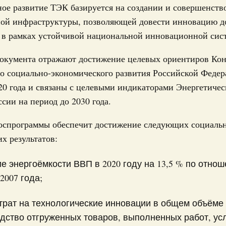
ое развитие ТЭК базируется на создании и совершенств
рование Курской области на поддержку
ой инфраструктуры, позволяющей довести инновацию д
ного хозяйства
я в рамках устойчивой национальной инновационной сис
21-р
документа отражают достижение целевых ориентиров Ко
юля, понедельник
о социально-экономического развития Российской Федер
е услуги
20 года и связаны с целевыми индикаторами Энергетичес
тры эксперимента по использованию
ссии на период до 2030 года.
ставления отдельных мер соцзащиты
14
госпрограммы обеспечит достижение следующих социаль
х результатов:
ий. ОЭЗ. ТОР. Моногорода
рование на развитие технопарка в
е энергоёмкости ВВП в 2020 году на 13,5 % по отнош
2007 года;
89-р
трат на технологические инновации в общем объёме 
нения. Медицинское страхование
дство отгруженных товаров, выполненных работ, усл
гионов дополнительное финансирование на