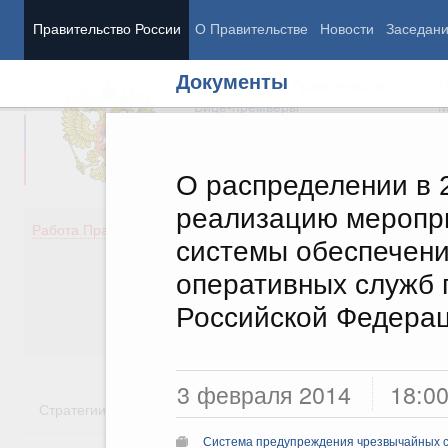
Правительство России
О Правительстве
Новости
Заседан
Документы
Председатель Правительства
М
Вице-премьеры
М
О распределении в 2
реализацию меропр
Демография
Занято
Работа Правительства
системы обеспечени
Здоровье
Технол
Образование
Эконом
оперативных служб 
Культура
Финан
Российской Федерац
Общество
Социал
Государство
3 февраля 2014
18:0
Стратегии
Государственные программы
Национальн
Система предупреждения чрезвычайных 