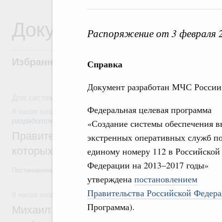
Документы
Распоряжение от 3 февраля 
Избранные документы со справками к ни
Справка
Документ разработан МЧС России
Для системного поиска перейдите в раздел "Поиск по 
Федеральная целевая программа
8 часов назад
,
Государственная политика в сфере научных
разработок
«Создание системы обеспечения в
Правительство расширило перечень пре
экстренных оперативных служб п
которых освобождаются от НДФЛ
единому номеру 112 в Российской
Федерации на 2013–2017 годы»
Постановление от 5 августа 2026 года №978
утверждена
постановлением
Правительства Российской Федера
9 часов назад
,
Отрасль информационных технологий
Программа).
Михаил Мишустин дал поручения по итог