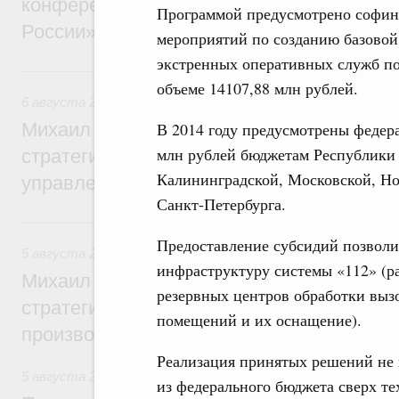
конференции «Цифровая индустрия пр
Программой предусмотрено софин
России»
мероприятий по созданию базовой
экстренных оперативных служб по
6 августа, четверг
объеме 14107,88 млн рублей.
6 августа 2026
,
Технологическое развитие. Инновации
Михаил Мишустин дал поручения по ито
В 2014 году предусмотрены федера
млн рублей бюджетам Республики 
стратегической сессии о совершенствов
Калининградской, Московской, Нов
управления научно-технологическим раз
Санкт-Петербурга.
5 августа, среда
Предоставление субсидий позволи
5 августа 2026
,
Вопросы производительности труда и по
инфраструктуру системы «112» (ра
Михаил Мишустин дал поручения по ито
резервных центров обработки выз
стратегической сессии, посвящённой п
помещений и их оснащение).
производительности труда
Реализация принятых решений не 
5 августа 2026
,
Национальный проект «Экологическое бла
из федерального бюджета сверх т