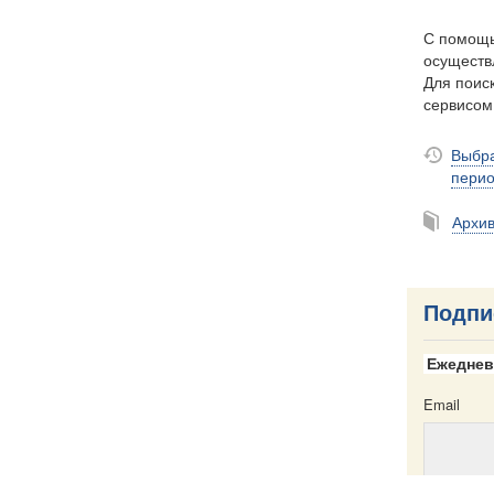
С помощь
осуществ
Для поиск
сервисо
Выбра
пери
Архи
Подпи
Ежеднев
Email