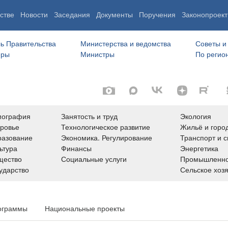
стве
Новости
Заседания
Документы
Поручения
Законопроект
ь Правительства
Министерства и ведомства
Советы и
еры
Министры
По регио
мография
Занятость и труд
Экология
ровье
Технологическое развитие
Жильё и горо
азование
Экономика. Регулирование
Транспорт и с
ьтура
Финансы
Энергетика
щество
Социальные услуги
Промышленно
ударство
Сельское хоз
ограммы
Национальные проекты