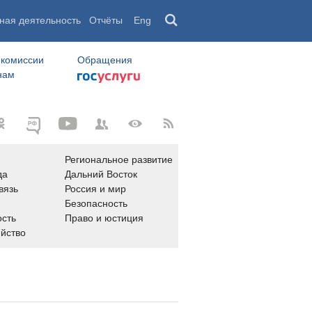
ная деятельность
Отчёты
Eng
 комиссии
Обращения
нам
Региональное развитие
да
Дальний Восток
вязь
Россия и мир
Безопасность
сть
Право и юстиция
яйство