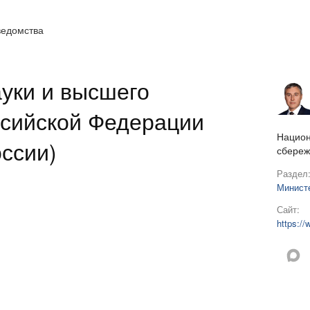
ведомства
уки и высшего
ссийской Федерации
Национ
ссии)
сбереж
Раздел
Минист
Сайт:
https://