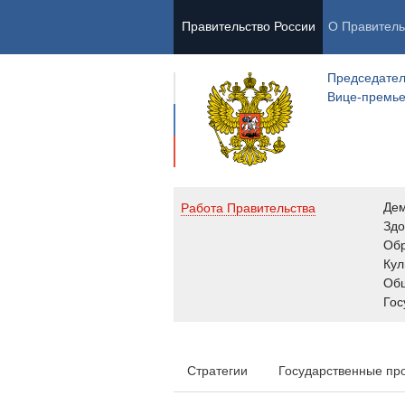
Правительство России
О Правитель
Председател
Вице-премь
Де
Работа Правительства
Здо
Обр
Кул
Об
Гос
Стратегии
Государственные пр