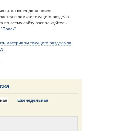
ю этого календаря поиск
ляется в рамках текущего раздела.
а по всему сайту воспользуйтесь
м
"Поиск"
ть материалы текущего раздела за
од
в
ска
ная
Еженедельная