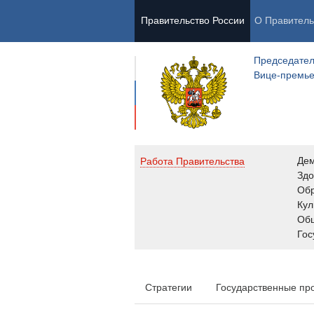
Правительство России
О Правитель
Председател
Вице-премь
Де
Работа Правительства
Здо
Обр
Кул
Об
Гос
Стратегии
Государственные пр