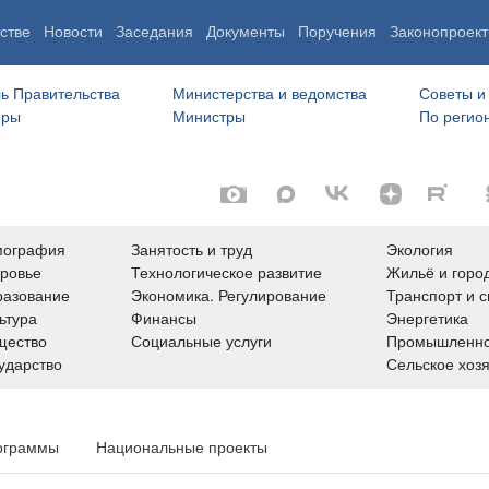
стве
Новости
Заседания
Документы
Поручения
Законопроект
ь Правительства
Министерства и ведомства
Советы и
еры
Министры
По регио
мография
Занятость и труд
Экология
ровье
Технологическое развитие
Жильё и горо
азование
Экономика. Регулирование
Транспорт и с
ьтура
Финансы
Энергетика
щество
Социальные услуги
Промышленно
ударство
Сельское хоз
ограммы
Национальные проекты