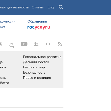
ная деятельность
Отчёты
Eng
 комиссии
Обращения
нам
Региональное развитие
да
Дальний Восток
вязь
Россия и мир
Безопасность
сть
Право и юстиция
яйство