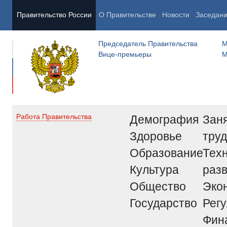
Правительство России
О Правительстве
Новости
Заседан
Председатель Правительства
М
Вице-премьеры
М
Демография
Заня
Работа Правительства
Здоровье
труд
Образование
Тех
Культура
раз
Общество
Эко
Государство
Рег
Фин