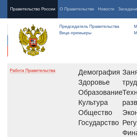
Правительство России
О Правительстве
Новости
Заседан
Председатель Правительства
М
Вице-премьеры
М
Демография
Заня
Работа Правительства
Здоровье
труд
Образование
Тех
Культура
раз
Общество
Эко
Государство
Рег
Фин