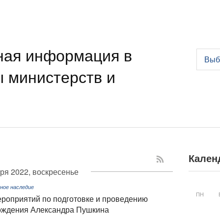
ная информация в
Выб
ы министерств и
Кален
бря 2022, воскресенье
ное наследие
ПН
ероприятий по подготовке и проведению
рождения Александра Пушкина