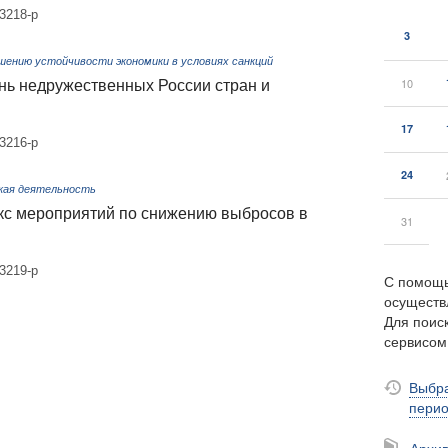
3218-р
3
шению устойчивости экономики в условиях санкций
10
нь недружественных России стран и
17
3216-р
24
кая деятельность
кс мероприятий по снижению выбросов в
31
3219-р
С помощь
осуществ
Для поиск
сервисо
Выбра
пери