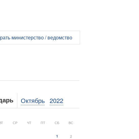
рать министерство / ведомство
Октябрь
2022
дарь
ВТ
СР
ЧТ
ПТ
СБ
ВС
1
2