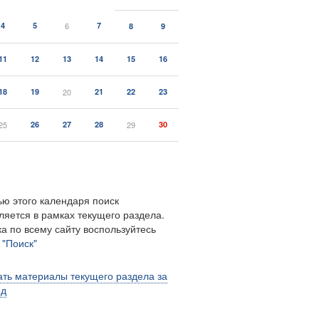
4
5
6
7
8
9
11
12
13
14
15
16
18
19
20
21
22
23
25
26
27
28
29
30
ю этого календаря поиск
ляется в рамках текущего раздела.
а по всему сайту воспользуйтесь
м
"Поиск"
ть материалы текущего раздела за
од