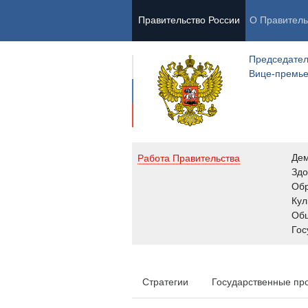
Правительство России
О Правитель
Председател
Вице-премь
Де
Работа Правительства
Здо
Обр
Кул
Об
Гос
Стратегии
Государственные пр