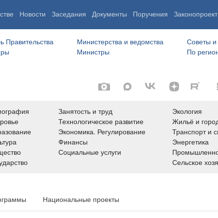
стве
Новости
Заседания
Документы
Поручения
Законопроект
ь Правительства
Министерства и ведомства
Советы и
еры
Министры
По регио
мография
Занятость и труд
Экология
ровье
Технологическое развитие
Жильё и горо
азование
Экономика. Регулирование
Транспорт и с
ьтура
Финансы
Энергетика
щество
Социальные услуги
Промышленно
ударство
Сельское хоз
ограммы
Национальные проекты