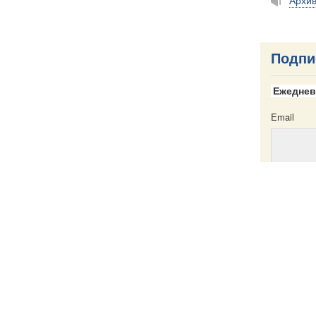
Архи
Подпи
Ежеднев
Email
Email
ска
Написать в редакцию
Пресс-служба
Карта сайта
Именной указатель
Все материа
те
Creative Com