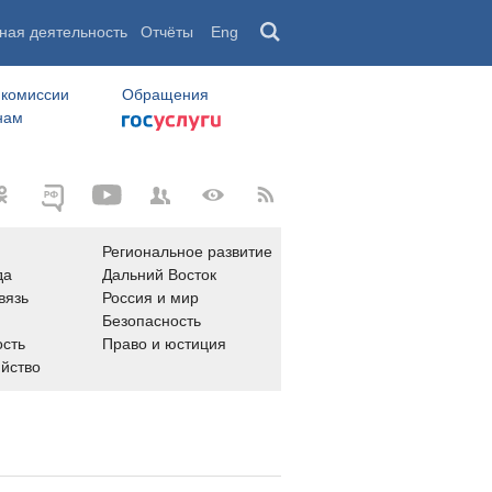
ная деятельность
Отчёты
Eng
 комиссии
Обращения
нам
Региональное развитие
да
Дальний Восток
вязь
Россия и мир
Безопасность
сть
Право и юстиция
яйство