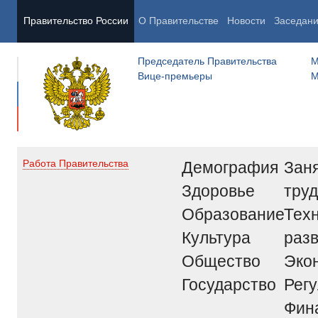
Правительство России
О Правительстве
Новости
Заседан
Председатель Правительства
М
Вице-премьеры
М
Демография
Заня
Работа Правительства
Здоровье
труд
Образование
Тех
Культура
раз
Общество
Эко
Государство
Рег
Фин