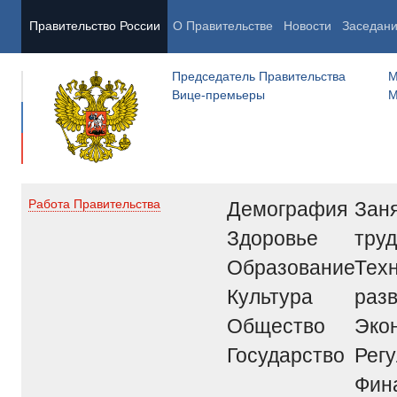
Правительство России
О Правительстве
Новости
Заседан
Председатель Правительства
М
Вице-премьеры
М
Демография
Заня
Работа Правительства
Здоровье
труд
Образование
Тех
Культура
раз
Общество
Эко
Государство
Рег
Фин