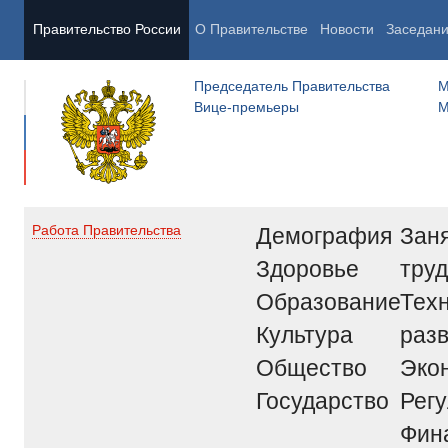
Правительство России
О Правительстве
Новости
Заседан
Председатель Правительства
М
Вице-премьеры
М
Демография
Заня
Работа Правительства
Здоровье
труд
Образование
Тех
Культура
раз
Общество
Эко
Государство
Рег
Фин