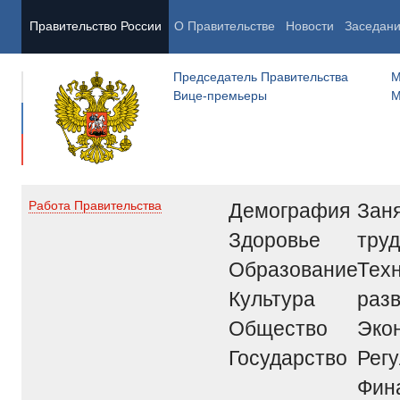
Правительство России
О Правительстве
Новости
Заседан
Председатель Правительства
М
Вице-премьеры
М
Демография
Заня
Работа Правительства
Здоровье
труд
Образование
Тех
Культура
раз
Общество
Эко
Государство
Рег
Фин