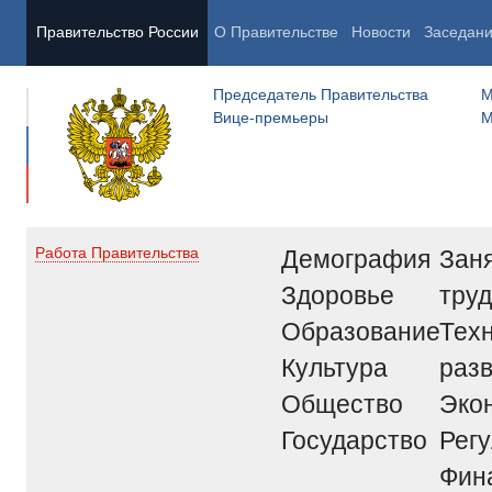
Правительство России
О Правительстве
Новости
Заседан
Председатель Правительства
М
Вице-премьеры
М
Демография
Заня
Работа Правительства
Здоровье
труд
Образование
Тех
Культура
раз
Общество
Эко
Государство
Рег
Фин