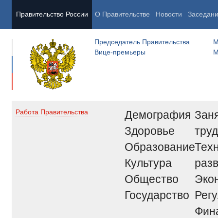
Правительство России
О Правительстве
Новости
Заседан
Председатель Правительства
М
Вице-премьеры
М
Демография
Заня
Работа Правительства
Здоровье
труд
Образование
Тех
Культура
раз
Общество
Эко
Государство
Рег
Фин