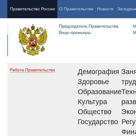
Правительство России
О Правительстве
Новости
Заседан
Председатель Правительства
М
Вице-премьеры
М
Демография
Заня
Работа Правительства
Здоровье
труд
Образование
Тех
Культура
раз
Общество
Эко
Государство
Рег
Фин