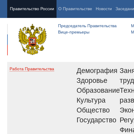
Правительство России
О Правительстве
Новости
Заседан
Председатель Правительства
М
Вице-премьеры
М
Демография
Заня
Работа Правительства
Здоровье
труд
Образование
Тех
Культура
раз
Общество
Эко
Государство
Рег
Фин