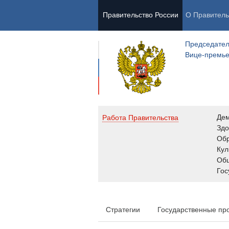
Правительство России
О Правитель
Председател
Вице-премь
Де
Работа Правительства
Здо
Обр
Кул
Об
Гос
Стратегии
Государственные пр