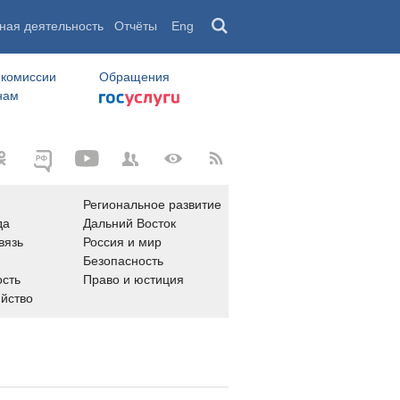
ная деятельность
Отчёты
Eng
 комиссии
Обращения
нам
Региональное развитие
да
Дальний Восток
вязь
Россия и мир
Безопасность
сть
Право и юстиция
яйство