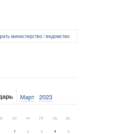
рать министерство / ведомство
Март
2023
дарь
ВТ
СР
ЧТ
ПТ
СБ
ВС
1
2
3
4
5