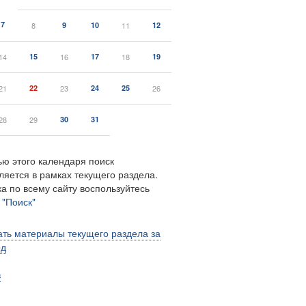
7
8
9
10
11
12
14
15
16
17
18
19
21
22
23
24
25
26
28
29
30
31
ю этого календаря поиск
ляется в рамках текущего раздела.
а по всему сайту воспользуйтесь
м
"Поиск"
ть материалы текущего раздела за
од
в