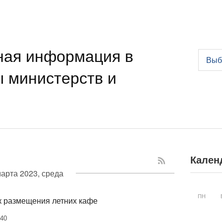
ная информация в
Выб
ы министерств и
Кален
марта 2023, среда
ПН
к размещения летних кафе
440