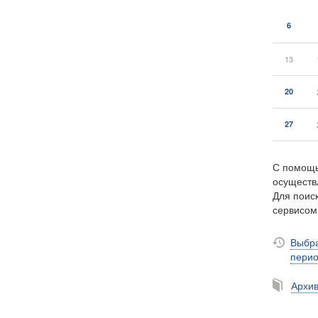
6
13
20
27
С помощь
осуществ
Для поиск
сервисо
Выбра
пери
Архи