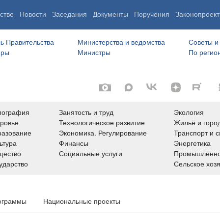
стве
Новости
Заседания
Документы
Поручения
Законопроект
ь Правительства
Министерства и ведомства
Советы и
еры
Министры
По регио
мография
Занятость и труд
Экология
ровье
Технологическое развитие
Жильё и горо
азование
Экономика. Регулирование
Транспорт и с
ьтура
Финансы
Энергетика
щество
Социальные услуги
Промышленно
ударство
Сельское хоз
ограммы
Национальные проекты