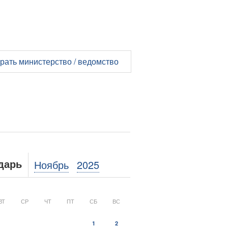
рать министерство / ведомство
Ноябрь
2025
дарь
ВТ
СР
ЧТ
ПТ
СБ
ВС
1
2