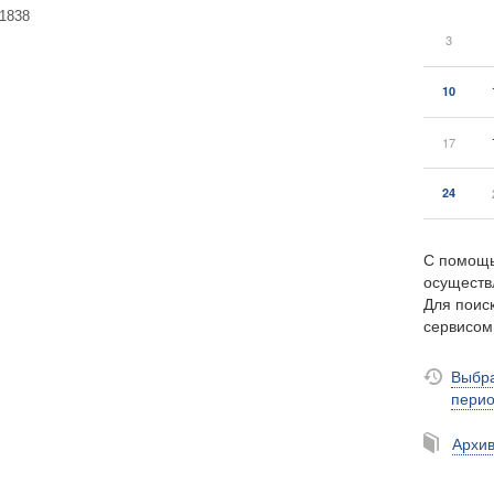
№1838
3
10
17
24
С помощь
осуществ
Для поиск
сервисо
Выбра
пери
Архи