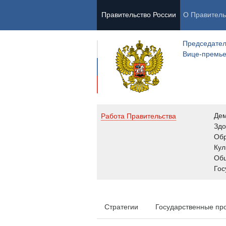
Правительство России
О Правитель
Председател
Вице-премь
Де
Работа Правительства
Здо
Обр
Кул
Об
Гос
Стратегии
Государственные пр