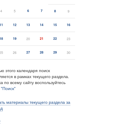
4
5
6
7
8
9
11
12
13
14
15
16
18
19
20
21
22
23
25
26
27
28
29
30
ю этого календаря поиск
ляется в рамках текущего раздела.
а по всему сайту воспользуйтесь
м
"Поиск"
ть материалы текущего раздела за
од
в