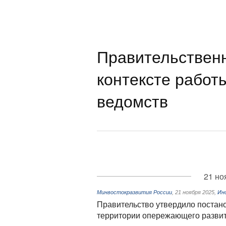
Правительствен
контексте работ
ведомств
21 но
Минвостокразвития России
,
21 ноября 2025
,
Ин
Правительство утвердило постан
территории опережающего разви