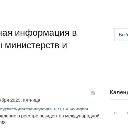
ная информация в
Выб
ы министерств и
Кален
ября 2025, пятница
струменты развития территорий. ОЭЗ. ТОР. Моногорода
ПН
овление о реестре резидентов международной
тия