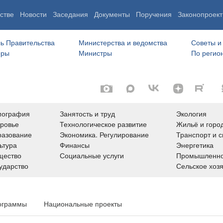
стве
Новости
Заседания
Документы
Поручения
Законопроект
ь Правительства
Министерства и ведомства
Советы и
еры
Министры
По регио
мография
Занятость и труд
Экология
ровье
Технологическое развитие
Жильё и горо
азование
Экономика. Регулирование
Транспорт и с
ьтура
Финансы
Энергетика
щество
Социальные услуги
Промышленно
ударство
Сельское хоз
ограммы
Национальные проекты