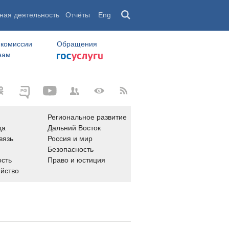
ная деятельность
Отчёты
Eng
 комиссии
Обращения
нам
Региональное развитие
да
Дальний Восток
вязь
Россия и мир
Безопасность
сть
Право и юстиция
яйство